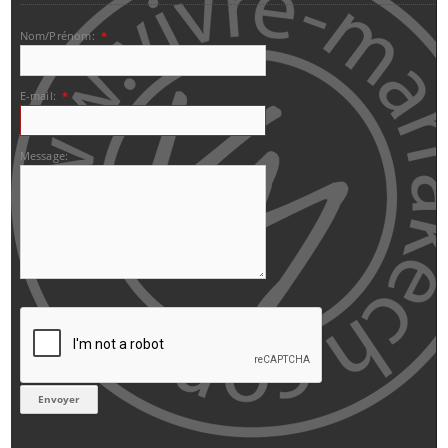
Nom/Prénom:
*
E-mail:
*
Message: