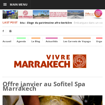
☰
MAIN MENU
rakesh-Timbuktu : éloge du patrimoine afro-berbère
Embarquez dans un voyage culturel dans le temps
LAST POST


Accueil
Agenda
Le Blog
Actualités
Les Carnets de Voyage
Urgenc
Offre janvier au Sofitel Spa
Marrakech