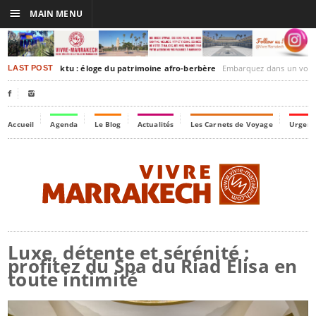
☰
MAIN MENU
rakesh-Timbuktu : éloge du patrimoine afro-berbère
Embarquez dans un voyage culturel dans le temps
LAST POST


Accueil
Agenda
Le Blog
Actualités
Les Carnets de Voyage
Urgenc
Luxe, détente et sérénité :
profitez du Spa du Riad Elisa en
toute intimité