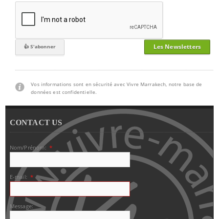
Les Newsletters
Vos informations sont en sécurité avec Vivre Marrakech, notre base de
données est confidentielle.
CONTACT US
Nom/Prénom:
*
E-mail:
*
Message: