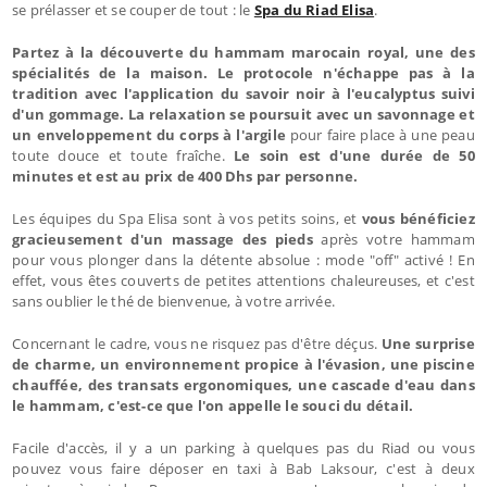
se prélasser et se couper de tout : le
Spa du Riad Elisa
.
Partez à la découverte du hammam marocain royal, une des
spécialités de la maison. Le protocole n'échappe pas à la
tradition avec l'application du savoir noir à l'eucalyptus suivi
d'un gommage.
La relaxation se poursuit avec un savonnage et
un enveloppement du corps à l'argile
pour faire place à une peau
toute douce et toute fraîche.
Le soin est d'une durée de 50
minutes et est au prix de 400 Dhs par personne.
Les équipes du Spa Elisa sont à vos petits soins, et
vous bénéficiez
gracieusement d'un massage des pieds
après votre hammam
pour vous plonger dans la détente absolue : mode "off" activé ! En
effet, vous êtes couverts de petites attentions chaleureuses, et c'est
sans oublier le thé de bienvenue, à votre arrivée.
Concernant le cadre, vous ne risquez pas d'être déçus.
Une surprise
de charme, un environnement propice à l'évasion, une piscine
chauffée, des transats ergonomiques, une cascade d'eau dans
le hammam, c'est-ce que l'on appelle le souci du détail.
Facile d'accès, il y a un parking à quelques pas du Riad ou vous
pouvez vous faire déposer en taxi à Bab Laksour, c'est à deux