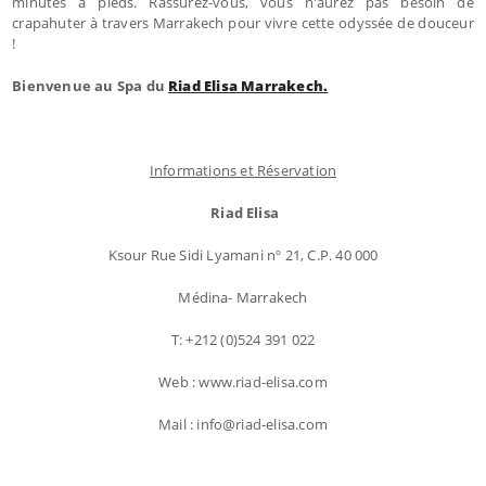
minutes à pieds. Rassurez-vous, vous n'aurez pas besoin de
crapahuter à travers Marrakech pour vivre cette odyssée de douceur
!
Bienvenue au Spa du
Riad Elisa Marrakech.
Informations et Réservation
Riad Elisa
Ksour Rue Sidi Lyamani nº 21, C.P. 40 000
Médina- Marrakech
T: +212 (0)524 391 022
Web : www.riad-elisa.com
Mail : info@riad-elisa.com