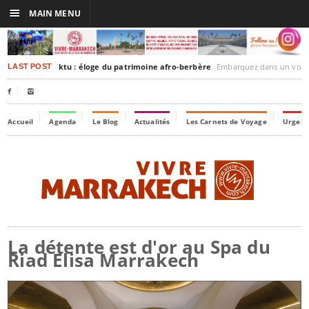
☰
MAIN MENU
rakesh-Timbuktu : éloge du patrimoine afro-berbère
Embarquez dans un voyage culturel dans le temps,
LAST POST


Accueil
Agenda
Le Blog
Actualités
Les Carnets de Voyage
Urgenc
La détente est d'or au Spa du
Riad Elisa Marrakech