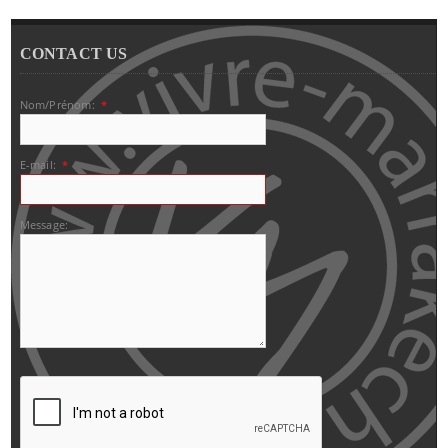
CONTACT US
Nom/Prénom:
*
E-mail:
*
Message: