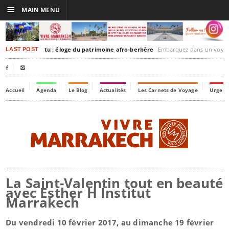
☰
MAIN MENU
akesh-Timbuktu : éloge du patrimoine afro-berbère
Embarquez dans un voyage culturel dans le temps, à
LAST POST


Accueil
Agenda
Le Blog
Actualités
Les Carnets de Voyage
Urgenc
La Saint-Valentin tout en beauté
avec Esther H Institut
Marrakech
Du vendredi 10 février 2017, au dimanche 19 février