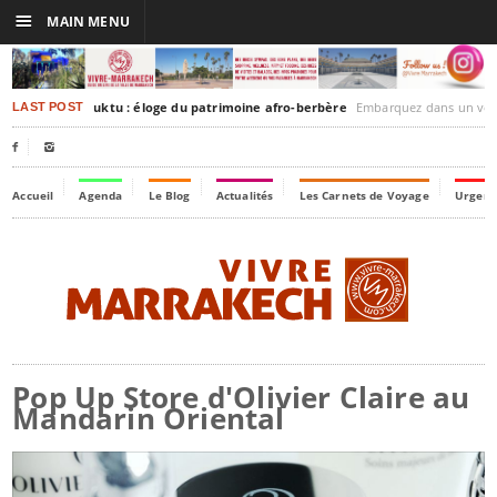
☰
MAIN MENU
rrakesh-Timbuktu : éloge du patrimoine afro-berbère
Embarquez dans un voyage culturel dans le tem
LAST POST


Accueil
Agenda
Le Blog
Actualités
Les Carnets de Voyage
Urgenc
Pop Up Store d'Olivier Claire au
Mandarin Oriental