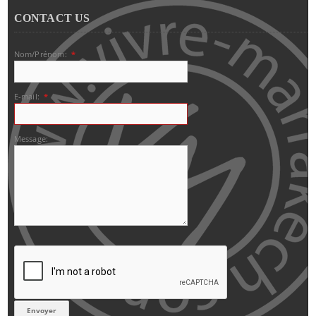
CONTACT US
Nom/Prénom:
*
E-mail:
*
Message: