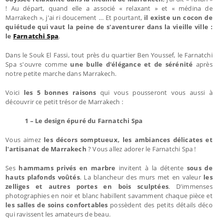
! Au départ, quand elle a associé « relaxant » et « médina de
Marrakech », j'ai ri doucement … Et pourtant,
il existe un cocon de
quiétude qui vaut la peine de s'aventurer dans la vieille ville :
le
Farnatchi Spa
.
Dans le Souk El Fassi, tout près du quartier Ben Youssef, le Farnatchi
Spa s'ouvre comme
une bulle d'élégance et de sérénité
après
notre petite marche dans Marrakech.
Voici
les 5 bonnes raisons
qui vous pousseront vous aussi à
découvrir ce petit trésor de Marrakech :
1 – Le design épuré du Farnatchi Spa
Vous aimez
les décors somptueux, les ambiances délicates et
l'artisanat de Marrakech
? Vous allez adorer le Farnatchi Spa !
Ses
hammams privés en marbre
invitent à la détente
sous de
hauts plafonds voûtés
. La blancheur des murs met en valeur
les
zelliges et autres portes en bois sculptées
. D'immenses
photographies en noir et blanc habillent savamment chaque pièce et
les salles de soins confortables
possèdent des petits détails déco
qui ravissent les amateurs de beau.