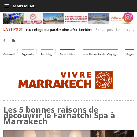
☰
MAIN MENU
akesh-Timbuktu : éloge du patrimoine afro-berbère
Embarquez dans un voyage culturel dans le temps, 
LAST POST


Accueil
Agenda
Le Blog
Actualités
Les Carnets de Voyage
Urgenc
Les 5 bonnes raisons de
découvrir le Farnatchi Spa à
Marrakech