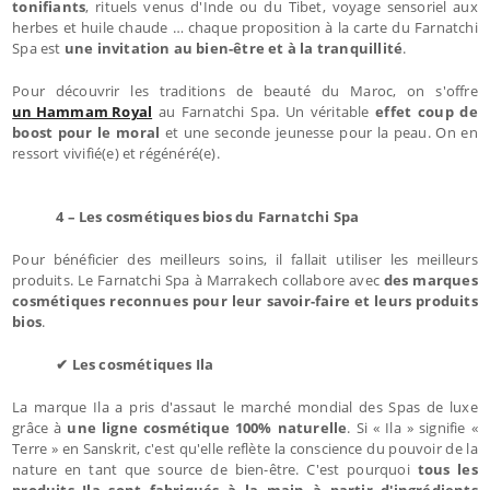
tonifiants
, rituels venus d'Inde ou du Tibet, voyage sensoriel aux
herbes et huile chaude … chaque proposition à la carte du Farnatchi
Spa est
une invitation au bien-être et à la tranquillité
.
Pour découvrir les traditions de beauté du Maroc, on s'offre
un Hammam Royal
au Farnatchi Spa. Un véritable
effet coup de
boost pour le moral
et une seconde jeunesse pour la peau. On en
ressort vivifié(e) et régénéré(e).
4 – Les cosmétiques bios du Farnatchi Spa
Pour bénéficier des meilleurs soins, il fallait utiliser les meilleurs
produits. Le Farnatchi Spa à Marrakech collabore avec
des marques
cosmétiques reconnues pour leur savoir-faire et leurs produits
bios
.
✔ Les cosmétiques Ila
La marque Ila a pris d'assaut le marché mondial des Spas de luxe
grâce à
une ligne cosmétique 100% naturelle
. Si « Ila » signifie «
Terre » en Sanskrit, c'est qu'elle reflète la conscience du pouvoir de la
nature en tant que source de bien-être. C'est pourquoi
tous les
produits Ila sont fabriqués à la main à partir d'ingrédients