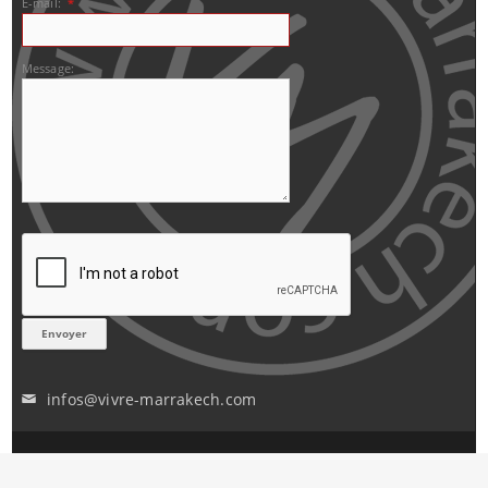
E-mail:
*
Message:
infos@vivre-marrakech.com
✉