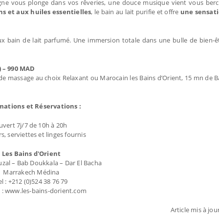
ègne vous plonge dans vos rêveries, une douce musique vient vous berc
ns et aux huiles essentielles
, le bain au lait purifie et offre
une sensati
x bain de lait parfumé. Une immersion totale dans une bulle de bien-ê
) – 990 MAD
massage au choix Relaxant ou Marocain les Bains d’Orient, 15 mn de Ba
mations et Réservations :
uvert 7j/7 de 10h à 20h
s, serviettes et linges fournis
Les Bains d'Orient
uzal – Bab Doukkala – Dar El Bacha
Marrakech Médina
el : +212 (0)524 38 76 79
 : www.les-bains-dorient.com
Article mis à jou