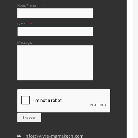
Nom/Prénom:
*
E-mail:
*
Message:
infos@vivre-marrakech.com
✉