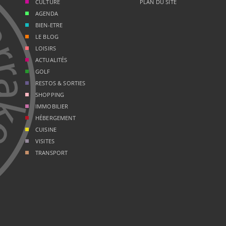
CULTURE
PLAN DU SITE
AGENDA
BIEN-ETRE
LE BLOG
LOISIRS
ACTUALITÉS
GOLF
RESTOS & SORTIES
SHOPPING
IMMOBILIER
HÉBERGEMENT
CUISINE
VISITES
TRANSPORT