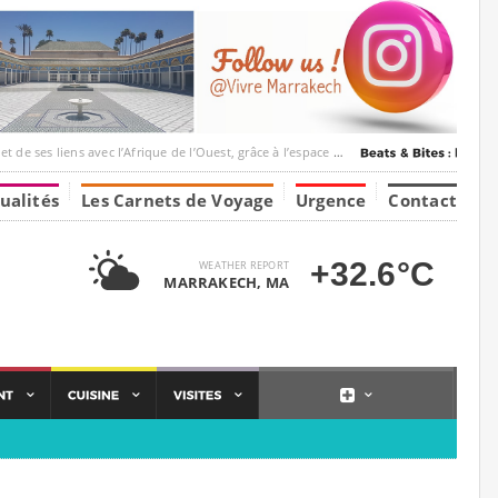
c l’Afrique de l’Ouest, grâce à l’espace Marrakesh-Tumbuktu.
ualités
Les Carnets de Voyage
Urgence
Contact
+32.6°C
WEATHER REPORT
MARRAKECH, MA