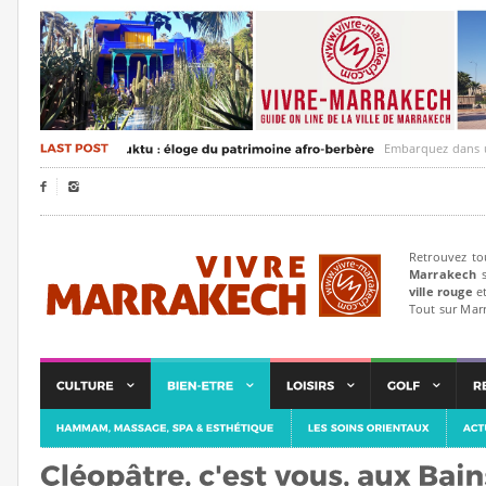
Embarquez dans un voyag


Retrouvez to
Marrakech
s
ville rouge
et
Tout sur Mar