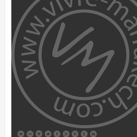








