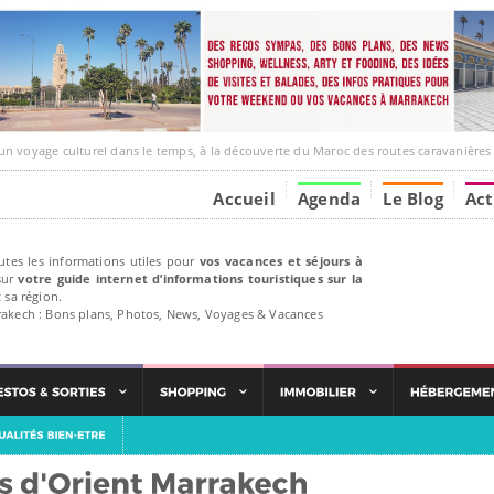
e culturel dans le temps, à la découverte du Maroc des routes caravanières et de ses liens ave
Accueil
Agenda
Le Blog
Act
utes les informations utiles pour
vos vacances et séjours à
ur
votre guide internet d’informations touristiques sur la
 sa région.
rakech : Bons plans, Photos, News, Voyages & Vacances