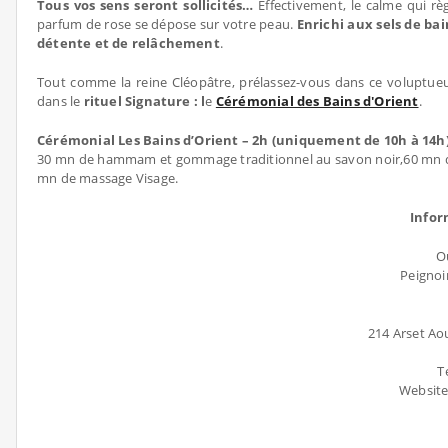
Tous vos sens seront sollicités…
Effectivement, le calme qui r
parfum de rose se dépose sur votre peau.
Enrichi aux sels de bai
détente et de relâchement
.
Tout comme la reine Cléopâtre, prélassez-vous dans ce voluptueu
dans le
rituel Signature : l
e
Cérémonial des Bains d'Orient
.
Cérémonial Les Bains d’Orient – 2h (uniquement de 10h à 14h
30 mn de hammam et gommage traditionnel au savon noir,60 mn de 
mn de massage Visage.
Infor
O
Peignoir
214 Arset Ao
T
Website