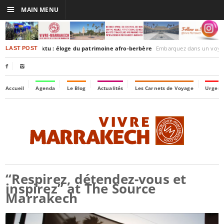
☰
MAIN MENU
akesh-Timbuktu : éloge du patrimoine afro-berbère
Embarquez dans un voyage culturel dans le temps, 
LAST POST


Accueil
Agenda
Le Blog
Actualités
Les Carnets de Voyage
Urgenc
“Respirez, détendez-vous et
inspirez” at The Source
Marrakech