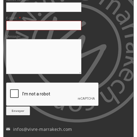
E-mail:
*
Message:
infos@vivre-marrakech.com
✉