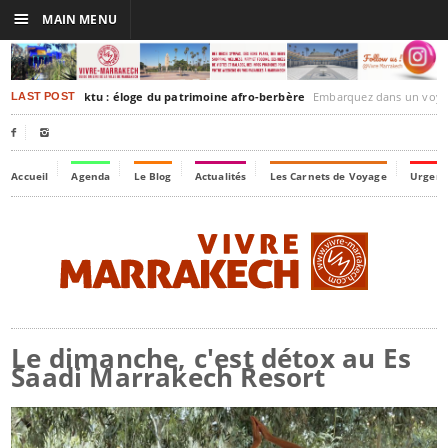
☰
MAIN MENU
rakesh-Timbuktu : éloge du patrimoine afro-berbère
Embarquez dans un voyage culturel dans le temps,
LAST POST


Accueil
Agenda
Le Blog
Actualités
Les Carnets de Voyage
Urgenc
Le dimanche, c'est détox au Es
Saadi Marrakech Resort