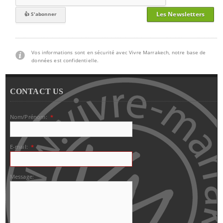
Les Newsletters
Vos informations sont en sécurité avec Vivre Marrakech, notre base de
données est confidentielle.
CONTACT US
Nom/Prénom:
*
E-mail:
*
Message: