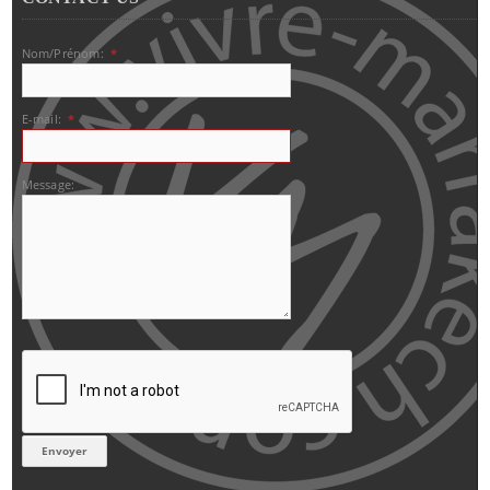
Nom/Prénom:
*
E-mail:
*
Message: