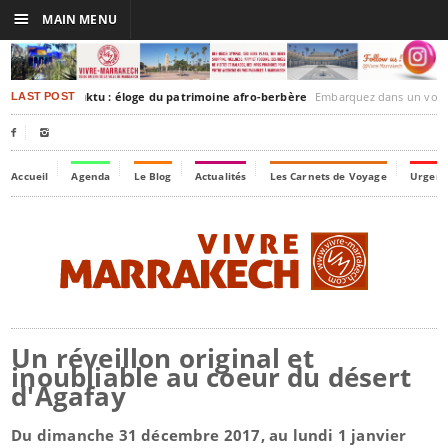
☰
MAIN MENU
rakesh-Timbuktu : éloge du patrimoine afro-berbère
Embarquez dans un voyage culturel dans le temps
LAST POST


Accueil
Agenda
Le Blog
Actualités
Les Carnets de Voyage
Urgenc
Un réveillon original et
inoubliable au coeur du désert
d'Agafay
Du dimanche 31 décembre 2017, au lundi 1 janvier