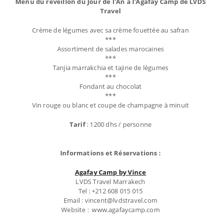
Menu du réveillon du Jour de l'An à l'Agafay Camp de LVDS
Travel
Crème de légumes avec sa crème fouettée au safran
***
Assortiment de salades marocaines
***
Tanjia marrakchia et tajine de légumes
***
Fondant au chocolat
***
Vin rouge ou blanc et coupe de champagne à minuit
Tarif
: 1200 dhs / personne
Informations et Réservations :
Agafay Camp by Vince
LVDS Travel Marrakech
Tel : +212 608 015 015
Email : vincent@lvdstravel.com
Website : www.agafaycamp.com