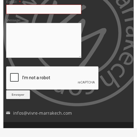
E-mail:
*
Message:
infos@vivre-marrakech.com
✉