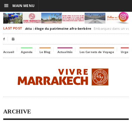
☰
MAIN MENU
rrakesh-Timbuktu : éloge du patrimoine afro-berbère
Embarquez dans un voyage culturel dans le temp
LAST POST


Accueil
Agenda
Le Blog
Actualités
Les Carnets de Voyage
Urgenc
ARCHIVE