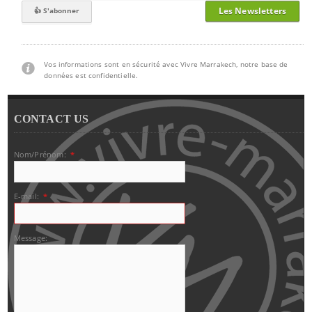
Les Newsletters
Vos informations sont en sécurité avec Vivre Marrakech, notre base de
données est confidentielle.
CONTACT US
Nom/Prénom:
*
E-mail:
*
Message: