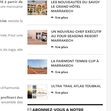
10 à partir de
cture marocaine
lire plus

ative
revisite la
rnée. Pour une
lire plus

in de nage, elle
lire plus

e d'harmonie.
lire plus

 profitant des
er ensemble des