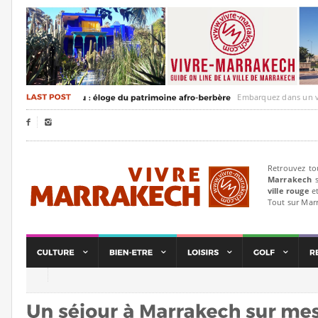
Embarquez dans un voyage cu


Retrouvez to
Marrakech
s
ville rouge
et
Tout sur Mar