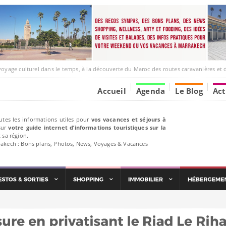
lturel dans le temps, à la découverte du Maroc des routes caravanières et de ses liens avec l’A
Accueil
Agenda
Le Blog
Act
utes les informations utiles pour
vos vacances et séjours à
ur
votre guide internet d’informations touristiques sur la
 sa région.
rakech : Bons plans, Photos, News, Voyages & Vacances