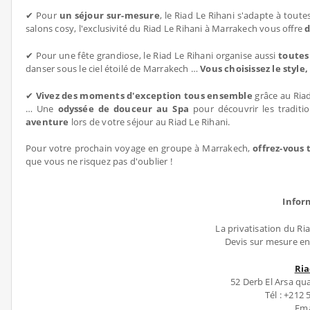
✔ Pour
un séjour sur-mesure
, le Riad Le Rihani s'adapte à toute
salons cosy, l'exclusivité du Riad Le Rihani à Marrakech vous offre
d
✔ Pour une fête grandiose, le Riad Le Rihani organise aussi
toutes 
danser sous le ciel étoilé de Marrakech …
Vous choisissez le style
✔
Vivez des moments d'exception tous ensemble
grâce au Ria
… Une
odyssée de douceur au Spa
pour découvrir les tradit
aventure
lors de votre séjour au Riad Le Rihani.
Pour votre prochain voyage en groupe à Marrakech,
offrez-vous 
que vous ne risquez pas d'oublier !
Infor
La privatisation du Ri
Devis sur mesure en
Ria
52 Derb El Arsa qu
Tél : +212 
Ema