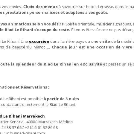
s vos envies.
Choix des menus
à savourer sur le toit-terrasse, dans le p
es prestations personnalisées et adaptées à vos goûts
.
vos animations selon vos désirs
. Soirée orientale, musiciens gnaouas,
, le Riad Le Rihani s'occupe du reste.
Et vous êtes sûrs de ne pas dérange
d Le Rihani. Une
excursion
dans l'arrière-pays ou une
visite
de la médin
ions de beauté du Maroc …
Chaque jour est une occasion de vivre
toute la splendeur du Riad Le Rihani en exclusivité
et passez un sé
mations et Réservations :
ad Le Rihani est possible
à partir de 3 nuits
 contactant directement le Riad Le Rihani
d Le Rihani Marrakech
artier Kenaria - 40000 Marrakech Médina
5 24 38 37 66 / +212 6 61 32 86 68
il : info@riad-rihani.com