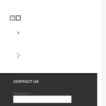
Nom/Prénom:
*