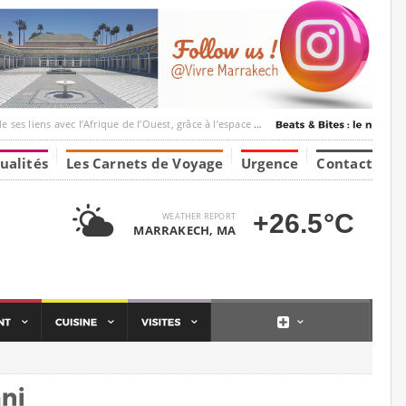
frique de l’Ouest, grâce à l’espace Marrakesh-Tumbuktu.
ualités
Les Carnets de Voyage
Urgence
Contact
+26.5°C
WEATHER REPORT
MARRAKECH, MA