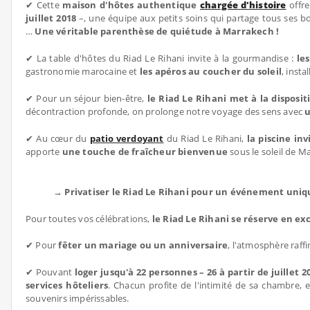
✔ Cette
maison d'hôtes authentique
chargée d'histoire
offre
juillet 2018
–, une équipe aux petits soins qui partage tous ses b
…
Une véritable parenthèse de quiétude à Marrakech !
✔ La table d'hôtes du Riad Le Rihani invite à la gourmandise :
le
gastronomie marocaine et
les apéros au coucher du soleil
, insta
✔ Pour un séjour bien-être,
le Riad Le Rihani met à la disposi
décontraction profonde, on prolonge notre voyage des sens avec
u
✔ Au cœur du
patio verdoyant
du Riad Le Rihani,
la piscine in
apporte
une touche de fraîcheur bienvenue
sous le soleil de M
→ Privatiser le Riad Le Rihani pour un événement uniq
Pour toutes vos célébrations,
le Riad Le Rihani se réserve en exc
✔ Pour
fêter un mariage ou un anniversaire
, l'atmosphère raff
✔ Pouvant
loger jusqu'à 22 personnes – 26 à partir de juillet 2
services hôteliers
. Chacun profite de l'intimité de sa chambre, 
souvenirs impérissables.