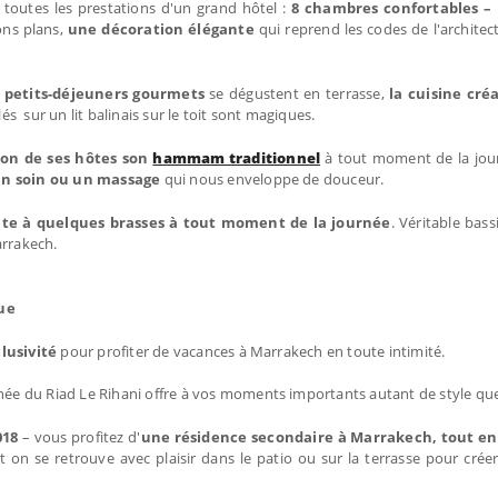
 toutes les prestations d'un grand hôtel :
8 chambres confortables – 
ons plans,
une décoration élégante
qui reprend les codes de l'archite
s petits-déjeuners gourmets
se dégustent en terrasse,
la cuisine cré
llés sur un lit balinais sur le toit sont magiques.
tion de ses hôtes son
hammam traditionnel
à tout moment de la jou
n soin ou un massage
qui nous enveloppe de douceur.
vite à quelques brasses à tout moment de la journée
. Véritable bass
arrakech.
ue
lusivité
pour profiter de vacances à Marrakech en toute intimité.
inée du Riad Le Rihani offre à vos moments importants autant de style qu
018
– vous profitez d'
une résidence secondaire à Marrakech, tout en
et on se retrouve avec plaisir dans le patio ou sur la terrasse pour cré