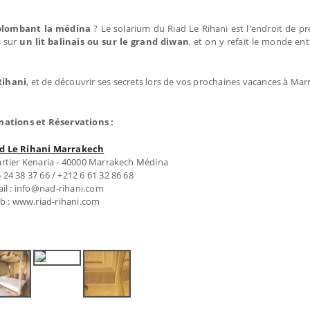
rplombant la médina
? Le solarium du Riad Le Rihani est l'endroit de pr
s sur
un lit balinais ou sur le grand diwan
, et on y refait le monde en
Rihani
, et de découvrir ses secrets lors de vos prochaines vacances à Mar
mations et Réservations :
d Le Rihani Marrakech
artier Kenaria - 40000 Marrakech Médina
5 24 38 37 66 / +212 6 61 32 86 68
il : info@riad-rihani.com
b : www.riad-rihani.com