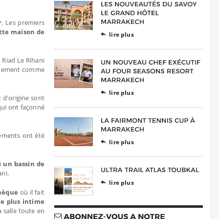
r
. Les premiers
tte maison de
lire plus

u Riad Le Rihani
apidement comme
lire plus

 d'origine sont
 qui ont façonné
léments ont été
lire plus

ui
un bassin de
ni.
lire plus

thèque
où il fait
e plus intime
la salle toute en