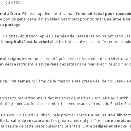
eur du patio.
on du Derb
. Elle est rapidement devenue
l'endroit idéal pour recevoi
ide don de générosité. Il n'en fallait pas moins pour donner
une âme à ce
 du partage
.
ailli à cette réputation. Après
3 années de restauration
, ils ont rendu a
.
L'hospitalité est la priorité
et les hôtes qui y passent s'y sentent r
 été soigné
, les volumes ont été préservés et les éléments architecturaux
en cèdre
retracent le savoir-faire des artisans de Marrakech, ceux d'hier
 l'air du temps
. Si l'âme de la maison a été préservée, de nouveaux é
architecture traditionnelle des maisons de médina – accueille aujourd'h
nt allègrement, offrant leur ombre bienvenue aux visiteurs du Riad Le Riha
ts
au cœur du Riad Le Rihani. Si le premier abrite
un bar et une biblio
ille
la salle de restaurant
. Les gourmands qui préfèrent
une ambianc
e la beauté de cette pièce purement orientale. Entre
zelliges et stucks
, 