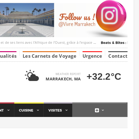
c l’Afrique de l’Ouest, grâce à l’espace Marrakesh-Tumbuktu.
ualités
Les Carnets de Voyage
Urgence
Contact
+32.2°C
WEATHER REPORT
MARRAKECH, MA