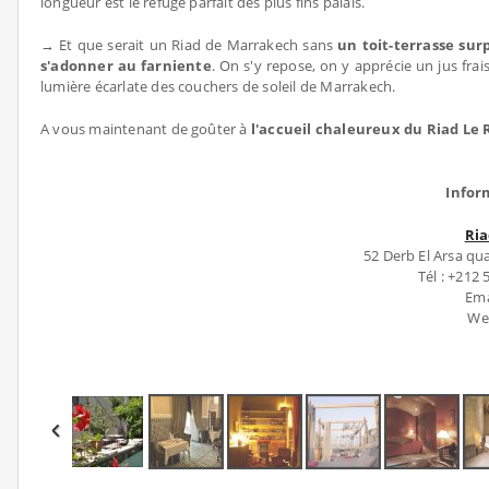
longueur est le refuge parfait des plus fins palais.
→ Et que serait un Riad de Marrakech sans
un toit-terrasse su
s'adonner au farniente
. On s'y repose, on y apprécie un jus frai
lumière écarlate des couchers de soleil de Marrakech.
A vous maintenant de goûter à
l'accueil chaleureux du Riad Le 
Infor
Ria
52 Derb El Arsa qu
Tél : +212 
Ema
We