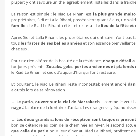
plupart y ont savouré un thé, agréablement installés dans la fraîch
La raison est simple : le Riad Le Rihani est
la plus grande mais
propriétaires, Sidi et Lalla Rihani, possédaient quant à eux, un sol
famille
: Le Riad Le Rihani a été – et restera –
le lieu de la fête et
Après Sidi et Lalla Rihani, les propriétaires qui ont suivi n'ont pas f
tous
les fastes de ses belles années
et son essence bienveillante
chez eux.
Pour ne rien altérer de la beauté de la résidence,
chaque détail a
toujours présents.
Zouaks, gebs, portes anciennes et plafonds 
le Riad Le Rihani et ceux d'aujourd'hui qui l'ont restauré.
Et pourtant, le Riad Le Rihani reste incontestablement
ancré dans
ajoutés lors de sa rénovation.
→
Le patio, ouvert sur le ciel de Marrakech
– comme le veut l'
nage
à la place de la fontaine d'antan. Les orangers s'y épanouisse
→
Les deux grands salons de réception sont toujours présen
bon se détendre au coin de la cheminée en hiver, le second accue
que celle du patio
pour leur dîner au Riad Le Rihani, profitent d