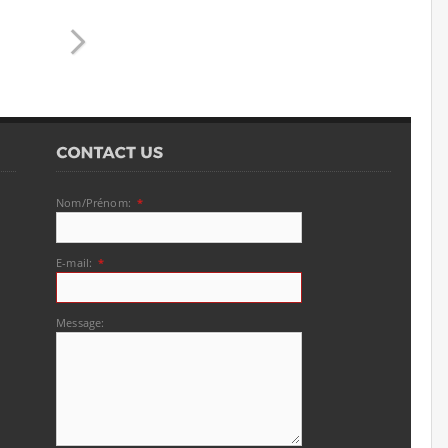
Nom/Prénom:
*
E-mail:
*
Message: