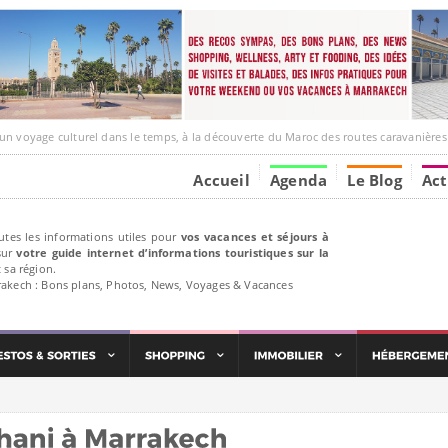
e culturel dans le temps, à la découverte du Maroc des routes caravanières et de ses liens ave
Accueil
Agenda
Le Blog
Act
utes les informations utiles pour
vos vacances et séjours à
ur
votre guide internet d’informations touristiques sur la
 sa région.
rakech : Bons plans, Photos, News, Voyages & Vacances