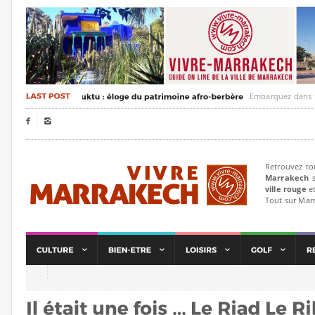
Embarquez dans un voyag


Retrouvez to
Marrakech
s
ville rouge
et
Tout sur Mar