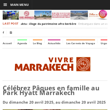
☰
MAIN MENU
rrakesh-Timbuktu : éloge du patrimoine afro-berbère
Embarquez dans un voyage culturel dans le temp
LAST POST


Accueil
Agenda
Le Blog
Actualités
Les Carnets de Voyage
Urgenc
Célébrez Pâques en famille au
Park Hyatt Marrakech
Du dimanche 20 avril 2025, au dimanche 20 avril 2025