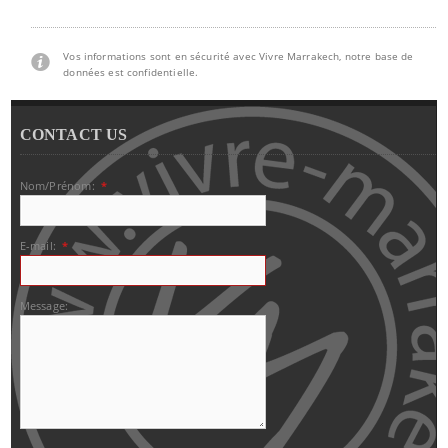
Vos informations sont en sécurité avec Vivre Marrakech, notre base de
données est confidentielle.
CONTACT US
Nom/Prénom:
*
E-mail:
*
Message: