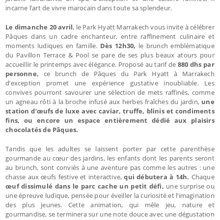
incarne l’art de vivre marocain dans toute sa splendeur.
Le dimanche 20 avril
, le Park Hyatt Marrakech vous invite à célébrer
Pâques dans un cadre enchanteur, entre raffinement culinaire et
moments ludiques en famille.
Dès 12h30,
le brunch emblématique
du Pavillon Terrace & Pool se pare de ses plus beaux atours pour
accueillir le printemps avec élégance. Proposé au tarif de
880 dhs par
personne,
ce brunch de Pâques du Park Hyatt à Marrakech
d’exception promet une expérience gustative inoubliable. Les
convives pourront savourer une sélection de mets raffinés, comme
un agneau rôti à la broche infusé aux herbes fraîches du jardin,
une
station d’œufs de luxe avec caviar, truffe, blinis et condiments
fins, ou encore un espace entièrement dédié aux plaisirs
chocolatés de Pâques.
Tandis que les adultes se laissent porter par cette parenthèse
gourmande au cœur des jardins, les enfants dont les parents seront
au brunch, sont conviés à une aventure pas comme les autres : une
chasse aux œufs festive et interactive,
qui débutera à 14h.
Chaque
œuf dissimulé dans le parc cache un petit défi,
une surprise ou
une épreuve ludique, pensée pour éveiller la curiosité et l’imagination
des plus jeunes. Cette animation, qui mêle jeu, nature et
gourmandise, se terminera sur une note douce avec une dégustation