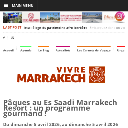
☰
MAIN MENU
rakesh-Timbuktu : éloge du patrimoine afro-berbère
Embarquez dans un voyage culturel dans le temps,
LAST POST


Accueil
Agenda
Le Blog
Actualités
Les Carnets de Voyage
Urgenc
Pâques au Es Saadi Marrakech
Resort : un programme
gourmand !
Du dimanche 5 avril 2026, au dimanche 5 avril 2026