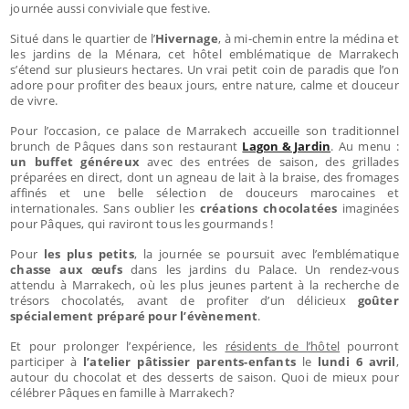
journée aussi conviviale que festive.
Situé dans le quartier de l’
Hivernage
, à mi-chemin entre la médina et
les jardins de la Ménara, cet hôtel emblématique de Marrakech
s’étend sur plusieurs hectares. Un vrai petit coin de paradis que l’on
adore pour profiter des beaux jours, entre nature, calme et douceur
de vivre.
Pour l’occasion, ce palace de Marrakech accueille son traditionnel
brunch de Pâques dans son restaurant
Lagon & Jardin
. Au menu :
un buffet généreux
avec des entrées de saison, des grillades
préparées en direct, dont un agneau de lait à la braise, des fromages
affinés et une belle sélection de douceurs marocaines et
internationales. Sans oublier les
créations chocolatées
imaginées
pour Pâques, qui raviront tous les gourmands !
Pour
les plus petits
, la journée se poursuit avec l’emblématique
chasse aux œufs
dans les jardins du Palace. Un rendez-vous
attendu à Marrakech, où les plus jeunes partent à la recherche de
trésors chocolatés, avant de profiter d’un délicieux
goûter
spécialement préparé pour l’évènement
.
Et pour prolonger l’expérience, les
résidents de l’hôtel
pourront
participer à
l’atelier pâtissier parents-enfants
le
lundi 6 avril
,
autour du chocolat et des desserts de saison. Quoi de mieux pour
célébrer Pâques en famille à Marrakech?