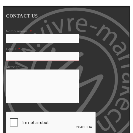
CONTACT US
Nom/Prénom:
*
E-mail:
*
Message: