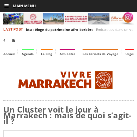
☰
MAIN MENU
rakesh-Timbuktu : éloge du patrimoine afro-berbère
Embarquez dans un voyage culturel dans le temps
LAST POST


Accueil
Agenda
Le Blog
Actualités
Les Carnets de Voyage
Urgenc
Un Cluster voit le jour à
Marrakech : mais de quoi s’agit-
il ?