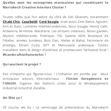
Quelles sont les entreprises marocaines qui constituent le
Marrakech Creative Interiors Cluster ?
Toutes celles que l’on adore du côté de Sidi Ghanem, notamment
Chabi Chic
,
Casabeldi
,
Coté bougie
mais aussi, Zine Zwine, Agouim,
Kim et Garo, Lumières méditerranéennes, Nour bougie, Henry Cath,
Ardevivre, W-Home, Maraterre, Les artisans créateurs, Moon garden,
Maison méditerranée, Poétique, TIG, Galerie ADN, Boutique de
l’Atelier, années lumières, Bois Dari, Atelier el Bahia, Ferronerie de
prestige, Khiam Cuire, DFT et Menuiserie arabesque. Toutes
travaillent dans le design d’intérieur et promeuvent l’artisanat local !
#handcraftisthenewchic !
Qui soutient le projet ?
Pas n’importe qui figurez-vous ! L’initiative est portée par deux
principaux acteurs internationaux :
l’Union Européenne et
l’ONUDI
, l’agence des Nations Unies pour le développement
industriel inclusif et durable.
On fête ça ?
Of course, we do ! Le vernissage de présentation du Marrakech