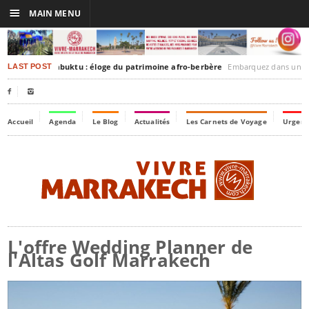
☰
MAIN MENU
arrakesh-Timbuktu : éloge du patrimoine afro-berbère
Embarquez dans un voyage culturel dans le 
LAST POST


Accueil
Agenda
Le Blog
Actualités
Les Carnets de Voyage
Urgenc
L'offre Wedding Planner de
l'Altas Golf Marrakech