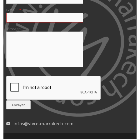
E-mail:
*
Message:
infos@vivre-marrakech.com
✉