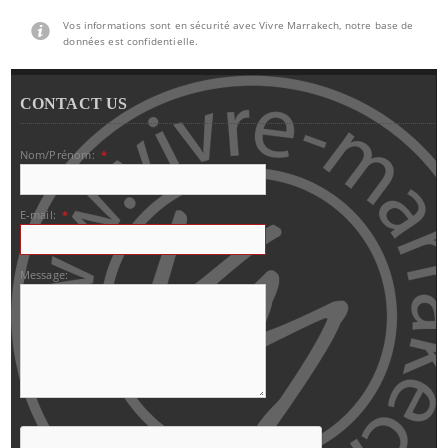
Vos informations sont en sécurité avec Vivre Marrakech, notre base de
données est confidentielle.
CONTACT US
Nom/Prénom:
*
E-mail:
*
Message: