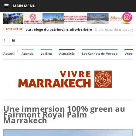
☰
MAIN MENU
akesh-Timbuktu : éloge du patrimoine afro-berbère
Embarquez dans un voyage culturel dans le temps, 
LAST POST


Accueil
Agenda
Le Blog
Actualités
Les Carnets de Voyage
Urgenc
Une immersion 100% green au
Fairmont Royal Palm
Marrakech