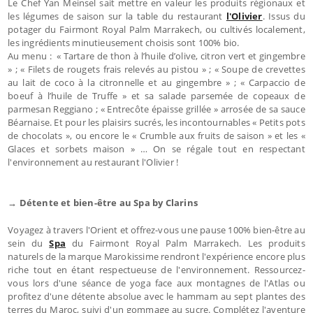
Le Chef Yan Meinsel sait mettre en valeur les produits régionaux et
les légumes de saison sur la table du restaurant
l'Olivier
. Issus du
potager du Fairmont Royal Palm Marrakech, ou cultivés localement,
les ingrédients minutieusement choisis sont 100% bio.
Au menu : « Tartare de thon à l’huile d’olive, citron vert et gingembre
» ; « Filets de rougets frais relevés au pistou » ; « Soupe de crevettes
au lait de coco à la citronnelle et au gingembre » ; « Carpaccio de
boeuf à l’huile de Truffe » et sa salade parsemée de copeaux de
parmesan Reggiano ; « Entrecôte épaisse grillée » arrosée de sa sauce
Béarnaise. Et pour les plaisirs sucrés, les incontournables « Petits pots
de chocolats », ou encore le « Crumble aux fruits de saison » et les «
Glaces et sorbets maison » … On se régale tout en respectant
l'environnement au restaurant l'Olivier !
→ Détente et bien-être au Spa by Clarins
Voyagez à travers l'Orient et offrez-vous une pause 100% bien-être au
sein du
Spa
du Fairmont Royal Palm Marrakech. Les produits
naturels de la marque Marokissime rendront l'expérience encore plus
riche tout en étant respectueuse de l'environnement. Ressourcez-
vous lors d'une séance de yoga face aux montagnes de l'Atlas ou
profitez d'une détente absolue avec le hammam au sept plantes des
terres du Maroc, suivi d'un gommage au sucre. Complétez l'aventure