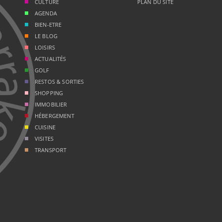
CULTURE
PLAN DU SITE
AGENDA
BIEN-ETRE
LE BLOG
LOISIRS
ACTUALITÉS
GOLF
RESTOS & SORTIES
SHOPPING
IMMOBILIER
HÉBERGEMENT
CUISINE
VISITES
TRANSPORT