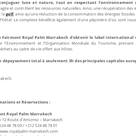
conjuguer luxe et nature, tout en respectant l'environnement d
ile et contrôlent les ressources naturelles. Ainsi, une récupération des 
t le
golf
, ainsi qu'une réduction de la consommation des énergies fossiles p
l'hôtel. Le complexe bénéficie également d'une pépinière d'où sont issus
Fairmont Royal Palm Marrakech d'obtenir le label international «
r l'Environnement et l'Organisation Mondiale du Tourisme, prenan
déchets au cadre de vie offert aux hôtes.
n dépaysement total à seulement 3h des principales capitales eur
rakech.
mations et Réservations :
ont Royal Palm Marrakech
m 12 Route d'Amizmiz – Marrakech
 524 48 78 00 / +212 524 48 78 01
 www.royalpalm-marrakech.com