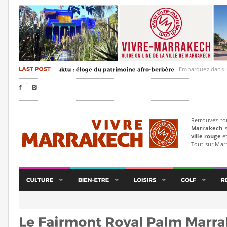
Embarquez dans un voyag


Retrouvez to
Marrakech
s
ville rouge
et
Tout sur Mar