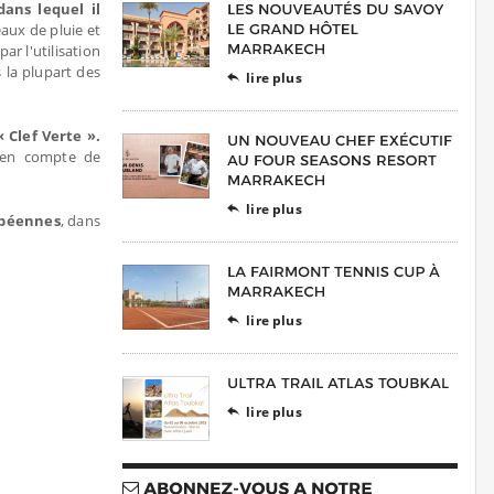
ans lequel il
eaux de pluie et
ar l'utilisation
 la plupart des
lire plus

 Clef Verte ».
t en compte de
lire plus

opéennes
, dans
lire plus

lire plus
