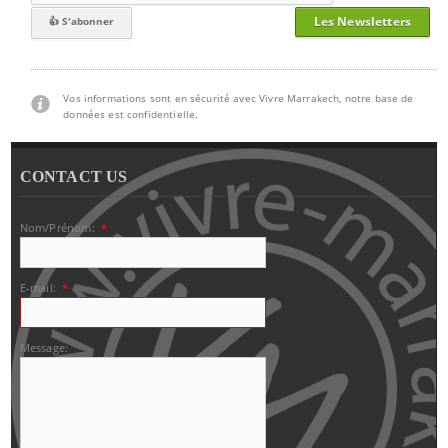
Les Newsletters
Vos informations sont en sécurité avec Vivre Marrakech, notre base de
données est confidentielle.
CONTACT US
Nom/Prénom:
*
E-mail:
*
Message: