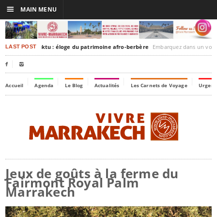
☰
MAIN MENU
rakesh-Timbuktu : éloge du patrimoine afro-berbère
Embarquez dans un voyage culturel dans le temps
LAST POST


Accueil
Agenda
Le Blog
Actualités
Les Carnets de Voyage
Urgenc
Jeux de goûts à la ferme du
Fairmont Royal Palm
Marrakech