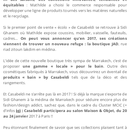
équitables
: Mathilde a choisi le commerce responsable pour
développer une ligne de produits tournés vers les matières naturelles
et le recyclage.
Si le premier point de vente « écolo » de Casabeldi se retrouve à Sidi
Ghanem où Mathilde expose coussins, mobilier, vaisselle, fauteuils,
cadres…
On peut vous annoncer qu’en 2017, ses créations
viennent de trouver un nouveau refuge : la boutique JAD
, rue
riad zitoun lakdim en médina.
L’idée de cette nouvelle boutique très sympa de Marrakech, c’est de
proposer
une gamme « locale » pour le bain
. Outre des
cosmétiques fabriqués à Marrakech, vous découvrirez un éventail de
produits « bain » by Casabeldi
tels que de la déco et des
rangements.
Et Casabeldi ne s’arrête pas là en 2017 ! Si déjà la marque s’exporte de
Sidi Ghanem à la médina de Marrakech pour séduire encore plus de
fashion/design addict, sachez que, dans le cadre du Cluster MCIC (+
d’infos
ici
)
Casabeldi participera au salon Maison & Objet, du 20
au 24 janvier
2017 à Paris !!
Peu étonnant finalement de savoir que ses collections plaisent tant à