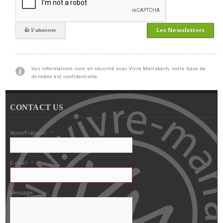
Les Newsletters
Vos informations sont en sécurité avec Vivre Marrakech, notre base de
données est confidentielle.
CONTACT US
Nom/Prénom:
*
E-mail:
*
Message: