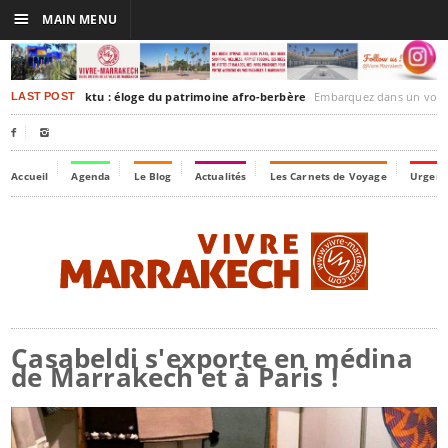
☰
MAIN MENU
rakesh-Timbuktu : éloge du patrimoine afro-berbère
Embarquez dans un voyage culturel dans le temps,
LAST POST


Accueil
Agenda
Le Blog
Actualités
Les Carnets de Voyage
Urgenc
Casabeldi s'exporte en médina
de Marrakech et à Paris !