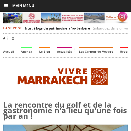
☰
MAIN MENU
rakesh-Timbuktu : éloge du patrimoine afro-berbère
Embarquez dans un voyage culturel dans le temps
LAST POST


Accueil
Agenda
Le Blog
Actualités
Les Carnets de Voyage
Urgenc
La rencontre du golf et de la
gastronomie n'a lieu qu'une fois
par an !