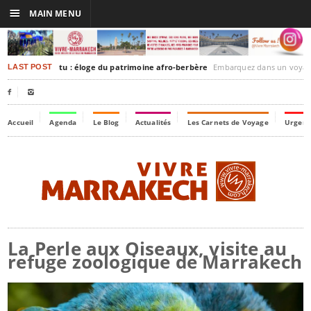
☰
MAIN MENU
kesh-Timbuktu : éloge du patrimoine afro-berbère
Embarquez dans un voyage culturel dans le temps, à 
LAST POST


Accueil
Agenda
Le Blog
Actualités
Les Carnets de Voyage
Urgenc
La Perle aux Oiseaux, visite au
refuge zoologique de Marrakech