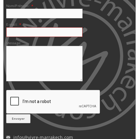
Nom/Prénom:
*
E-mail:
*
Message:
infos@vivre-marrakech.com
✉