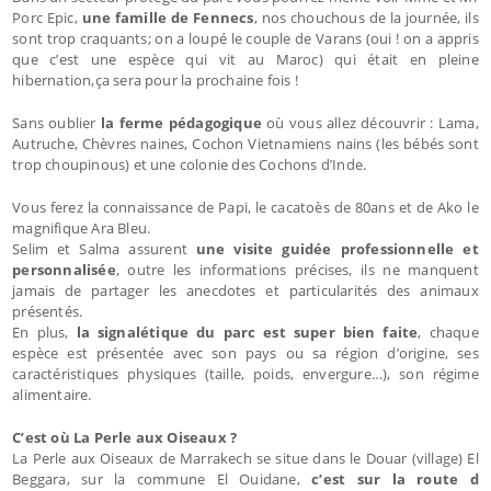
Porc Epic,
une famille de Fennecs
, nos chouchous de la journée, ils
sont trop craquants; on a loupé le couple de Varans (oui ! on a appris
que c’est une espèce qui vit au Maroc) qui était en pleine
hibernation,ça sera pour la prochaine fois !
Sans oublier
la ferme pédagogique
où vous allez découvrir : Lama,
Autruche, Chèvres naines, Cochon Vietnamiens nains (les bébés sont
trop choupinous) et une colonie des Cochons d’Inde.
Vous ferez la connaissance de Papi, le cacatoès de 80ans et de Ako le
magnifique Ara Bleu.
Selim et Salma assurent
une visite guidée professionnelle et
personnalisée
, outre les informations précises, ils ne manquent
jamais de partager les anecdotes et particularités des animaux
présentés.
En plus,
la signalétique du parc est super bien faite
, chaque
espèce est présentée avec son pays ou sa région d’origine, ses
caractéristiques physiques (taille, poids, envergure…), son régime
alimentaire.
C’est où La Perle aux Oiseaux ?
La Perle aux Oiseaux de Marrakech se situe dans le Douar (village) El
Beggara, sur la commune El Ouidane,
c’est sur la route d