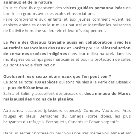
animaux et de la nature.
Pour ce faire ils organisent des
visites guidées personnalisées
en
famille, en groupe, avec des écoles et associations.
Faire comprendre aux enfants et aux jeunes comment vivent les
espèces animales dans leur milieu naturel et identifier les nuisances
de l’activité humaine sur leur vie et leur développement.
La Perle des Oiseaux travaille aussi en collaboration avec les
Autorités Marocaines des Eaux et Forêts
pour la
réintroduction
de certaines espèces indigènes
dans leur milieu naturel, dans les
montagnes ou campagnes marocaines et pour la protection de celles
qui sont en voie d’extinction.
Quels sont les oiseaux et animaux que l’on peut voir ?
Ce sont au total
100 espèces
qui sont réunies à la Perle des Oiseaux
et
plus de 500 animaux.
Salma et Salim y accueillent des oiseaux et
des animaux du Maroc
mais aussi des 4 coins de la planète.
Autruches, cacatoès (plusieurs espèces), Conures, Vautours, Aras
rouges et bleus, Bernaches du Canada (sorte d’oies, les plus
bruyantes du refuge !), Perroquets, Canards et Faisans argentés…
Dans un secteur protégé du parc vous pourrez même voir Mme et Mr