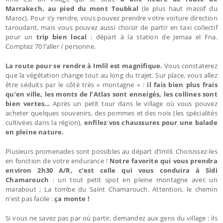
Marrakech, au pied du mont Toubkal
(le plus haut massif du
Maroc). Pour s’y rendre, vous pouvez prendre votre voiture direction
taroudant, mais vous pouvez aussi choisir de partir en taxi collectif
pour un
trip bien local
: départ à la station de Jemaa el Fna.
Comptez 70 l’aller / personne.
La route pour se rendre à Imlil est magnifique.
Vous constaterez
que la végétation change tout au long du trajet. Sur place, vous allez
être séduits par le côté très « montagne » :
il fais bien plus frais
qu’en ville, les monts de l’Atlas sont enneigés, les collines sont
bien vertes…
Après un petit tour dans le village où vous pouvez
acheter quelques souvenirs, des pommes et des noix (les spécialités
cultivées dans la région),
enfilez vos chaussures pour une balade
en pleine nature.
Plusieurs promenades sont possibles au départ d’Imlil. Choisissez-les
en fonction de votre endurance !
Notre favorite qui vous prendra
environ 2h30 A/R, c’est celle qui vous conduira à Sidi
Chamarouch
: un tout petit spot en pleine montagne avec un
marabout ; La tombe du Saint Chamarouch. Attention, le chemin
n’est pas facile :
ça monte !
Si vous ne savez pas par où partir, demandez aux gens du village : ils