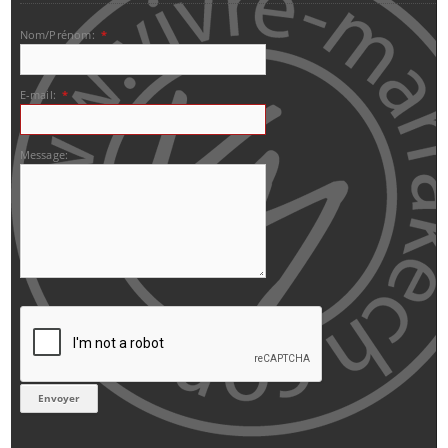
Nom/Prénom:
*
E-mail:
*
Message: