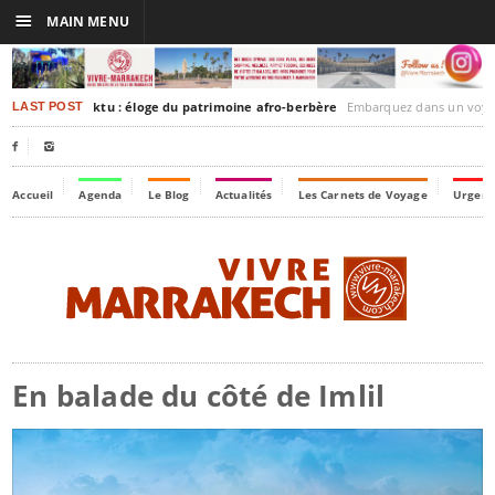
☰
MAIN MENU
rakesh-Timbuktu : éloge du patrimoine afro-berbère
Embarquez dans un voyage culturel dans le temps,
LAST POST


Accueil
Agenda
Le Blog
Actualités
Les Carnets de Voyage
Urgenc
En balade du côté de Imlil