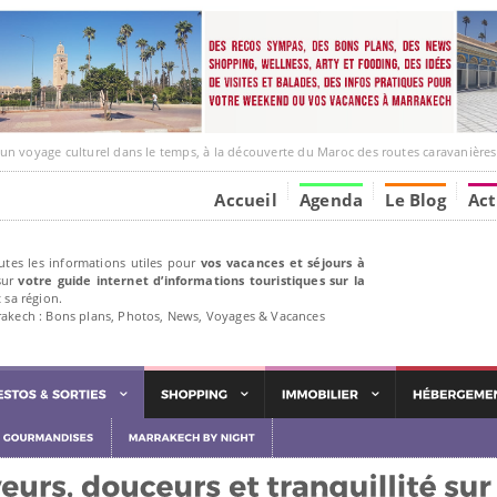
e culturel dans le temps, à la découverte du Maroc des routes caravanières et de ses liens ave
Accueil
Agenda
Le Blog
Act
utes les informations utiles pour
vos vacances et séjours à
ur
votre guide internet d’informations touristiques sur la
 sa région.
rakech : Bons plans, Photos, News, Voyages & Vacances