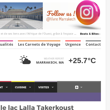
c l’Afrique de l’Ouest, grâce à l’espace Marrakesh-Tumbuktu.
ualités
Les Carnets de Voyage
Urgence
Contact
+25.7°C
WEATHER REPORT
MARRAKECH, MA