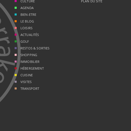
CULTURE
PLAN DU SITE
AGENDA
BIEN-ETRE
LE BLOG
LOISIRS
ACTUALITÉS
GOLF
RESTOS & SORTIES
SHOPPING
IMMOBILIER
HÉBERGEMENT
CUISINE
VISITES
TRANSPORT