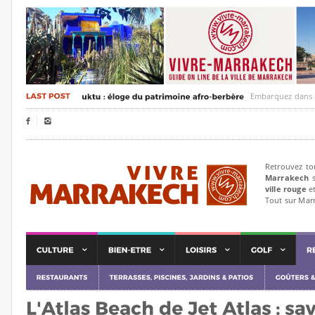
Embarquez dans un voyag


Retrouvez to
Marrakech
s
ville rouge
et
Tout sur Mar