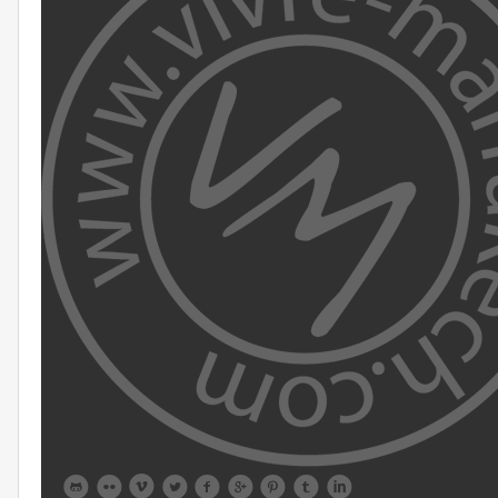








