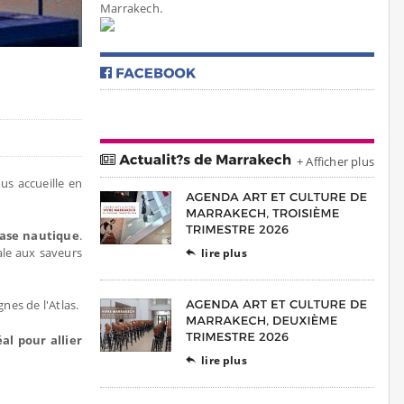
Marrakech.
+ Afficher plus
us accueille en
base nautique
.
ale aux saveurs
lire plus

nes de l'Atlas.
éal pour allier
lire plus
