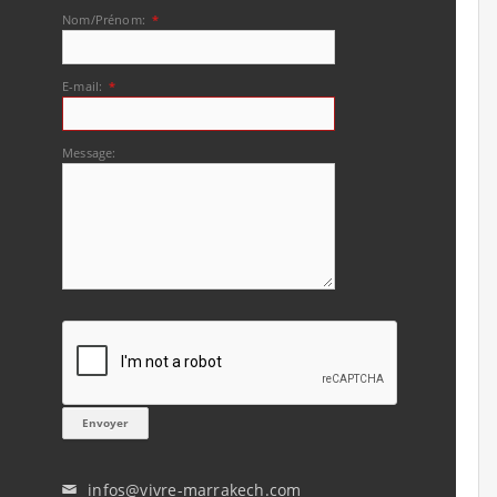
Nom/Prénom:
*
E-mail:
*
Message:
infos@vivre-marrakech.com
✉