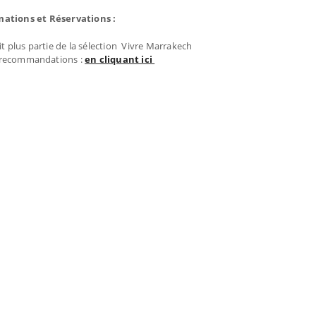
mations et Réservations :
it plus partie de la sélection Vivre Marrakech
 recommandations :
en cliquant ici