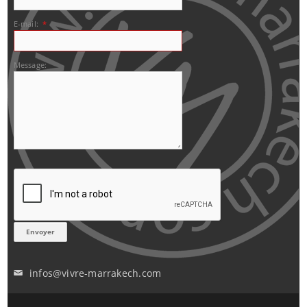
E-mail:
*
Message:
infos@vivre-marrakech.com
✉