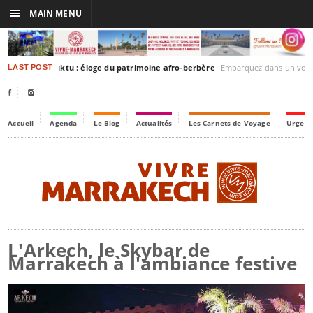
☰
MAIN MENU
rakesh-Timbuktu : éloge du patrimoine afro-berbère
Embarquez dans un voyage culturel dans le temps
LAST POST


Accueil
Agenda
Le Blog
Actualités
Les Carnets de Voyage
Urgenc
L'Arkech, le Skybar de
Marrakech à l'ambiance festive