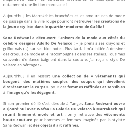
notamment une finition marocaine !
Aujourd’hui, les Marrakchies branchées et les amoureuses de mode
de passage dans la ville rouge pourront
retrouver les créations de
la jeune styliste dans le quartier moderne de Guéliz !
Sana Redwani a découvert l’univers de la mode aux côtés du
célèbre designer Adolfo De Velasco
: « je prenais ses crayons et
griffonnais (...) sur ses bloc-notes. Plus tard, il m'a initiée à dessiner
des croquis de mode et je l'accompagnais dans ses ateliers. Tous mes
souvenirs d'enfance baignent dans la couture, j'ai reçu le style De
Velasco en héritage ! »
Aujourd’hui, il en ressort
une collection de « vêtements qui
bougent, des matières souples, des coupes qui dévoilent
discrètement le corps »
pour des
femmes raffinées et sensibles
à l’image qu’elles dégagent.
Si son premier défilé s’est déroulé à Tanger,
Sana Redwani ouvre
aujourd’hui avec Wafaa La Galerie De Velasco à Marrakech qui
réunit finement mode et art
: on y retrouve des
vêtements
haute couture
pour hommes et femmes imaginés par la styliste
Sana Redwani et
des objets d'art raffinés.