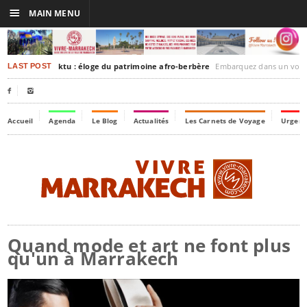
☰
MAIN MENU
rakesh-Timbuktu : éloge du patrimoine afro-berbère
Embarquez dans un voyage culturel dans le temps,
LAST POST


Accueil
Agenda
Le Blog
Actualités
Les Carnets de Voyage
Urgenc
Quand mode et art ne font plus
qu'un à Marrakech