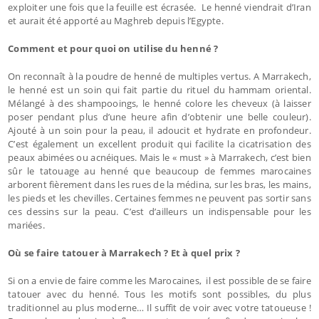
exploiter une fois que la feuille est écrasée. Le henné viendrait d’Iran
et aurait été apporté au Maghreb depuis l’Egypte.
Comment et pour quoi on utilise du henné ?
On reconnaît à la poudre de henné de multiples vertus. A Marrakech,
le henné est un soin qui fait partie du rituel du hammam oriental.
Mélangé à des shampooings, le henné colore les cheveux (à laisser
poser pendant plus d’une heure afin d’obtenir une belle couleur).
Ajouté à un soin pour la peau, il adoucit et hydrate en profondeur.
C’est également un excellent produit qui facilite la cicatrisation des
peaux abimées ou acnéiques. Mais le « must » à Marrakech, c’est bien
sûr le tatouage au henné que beaucoup de femmes marocaines
arborent fièrement dans les rues de la médina, sur les bras, les mains,
les pieds et les chevilles. Certaines femmes ne peuvent pas sortir sans
ces dessins sur la peau. C’est d’ailleurs un indispensable pour les
mariées.
Où se faire tatouer à Marrakech ? Et à quel prix ?
Si on a envie de faire comme les Marocaines, il est possible de se faire
tatouer avec du henné. Tous les motifs sont possibles, du plus
traditionnel au plus moderne… Il suffit de voir avec votre tatoueuse !