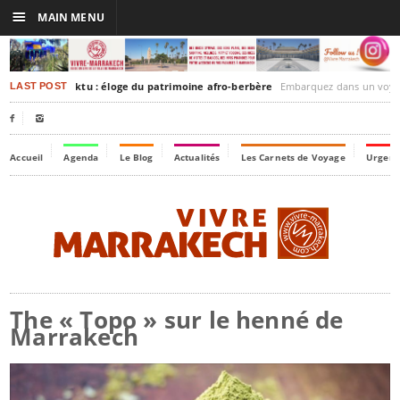
☰
MAIN MENU
akesh-Timbuktu : éloge du patrimoine afro-berbère
Embarquez dans un voyage culturel dans le temps,
LAST POST


Accueil
Agenda
Le Blog
Actualités
Les Carnets de Voyage
Urgenc
The « Topo » sur le henné de
Marrakech