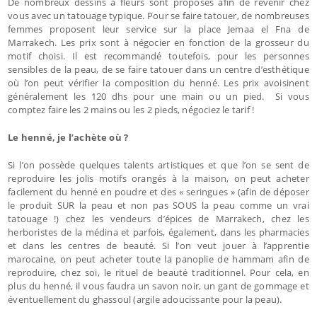
De nombreux dessins à fleurs sont proposés afin de revenir chez
vous avec un tatouage typique. Pour se faire tatouer, de nombreuses
femmes proposent leur service sur la place Jemaa el Fna de
Marrakech. Les prix sont à négocier en fonction de la grosseur du
motif choisi. Il est recommandé toutefois, pour les personnes
sensibles de la peau, de se faire tatouer dans un centre d’esthétique
où l’on peut vérifier la composition du henné. Les prix avoisinent
généralement les 120 dhs pour une main ou un pied. Si vous
comptez faire les 2 mains ou les 2 pieds, négociez le tarif !
Le henné, je l’achète où ?
Si l’on possède quelques talents artistiques et que l’on se sent de
reproduire les jolis motifs orangés à la maison, on peut acheter
facilement du henné en poudre et des « seringues » (afin de déposer
le produit SUR la peau et non pas SOUS la peau comme un vrai
tatouage !) chez les vendeurs d’épices de Marrakech, chez les
herboristes de la médina et parfois, également, dans les pharmacies
et dans les centres de beauté. Si l’on veut jouer à l’apprentie
marocaine, on peut acheter toute la panoplie de hammam afin de
reproduire, chez soi, le rituel de beauté traditionnel. Pour cela, en
plus du henné, il vous faudra un savon noir, un gant de gommage et
éventuellement du ghassoul (argile adoucissante pour la peau).