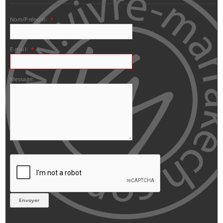
Nom/Prénom:
*
E-mail:
*
Message: