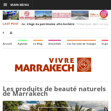
☰
MAIN MENU
akesh-Timbuktu : éloge du patrimoine afro-berbère
Embarquez dans un voyage culturel dans le temps, 
LAST POST


Accueil
Agenda
Le Blog
Actualités
Les Carnets de Voyage
Urgenc
Les produits de beauté naturels
de Marrakech