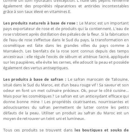
comme un soin hydratant d’exception. L'huile des pépins renferme
également des propriétés réparatrices et antirides incontestables
grâce à son taux élevé en vitamines E.
Les produits naturels à base de rose :
Le Maroc est un important
pays exportateur de rose et de produits qui la contiennent. L'eau de
rose s’obtient après distillation des pétales de la fleur. Si la fabrication
de l’eau de rose s’effectue dans le Sud du pays, la transformation en
cosmétique est faite dans les grandes villes du pays comme à
Marrakech. Les bienfaits de la rose sont connus depuis des temps
ancestraux : elle régule l’excès de sébum et atténue l’acné, appliquée
sur les paupières, elle évite les cernes, elle adoucit la peau et possède
également des vertus antiseptiques.
Les produits à base de safran :
Le safran marocain de Taliouine,
situé dans le Sud du Maroc, est d’un beau rouge vif ! Sa saveur et son
odeur en font un met culinaire précieux. Ok, pour le côté cuisine…
Mais pour les cosmétiques ? Le safran est un antioxydant efficace qui
donne bonne mine ! Les propriétés cicatrisantes, nourrissantes et
adoucissantes du safran permettent de lutter contre les petits
défauts de la peau. Utiliser un produit au safran du Maroc est un
moyen de retrouver un teint uni et lumineux.
Tous ces produits se trouvent dans
les boutiques et souks de