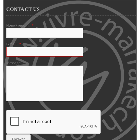
CONTACT US
Nom/Prénom:
*
E-mail:
*
Message: