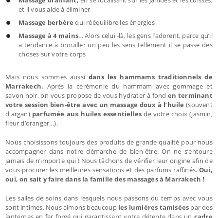
et il vous aide à éliminer
Massage berbère
qui rééquilibre les énergies
Massage à 4 mains
… Alors celui -là, les gens l’adorent, parce qu’il
a tendance à brouiller un peu les sens tellement il se passe des
choses sur votre corps
Mais nous sommes aussi
dans les hammams traditionnels de
Marrakech.
Après la cérémonie du hammam avec gommage et
savon noir, on vous propose de vous hydrater à fond
en terminant
votre session bien-être avec un massage doux à l’huile
(souvent
d'argan)
parfumée aux huiles essentielles
de votre choix (jasmin,
fleur d’oranger…).
Nous choisissons toujours des produits de grande qualité pour nous
accompagner dans notre démarche de bien-être. On ne s’entoure
jamais de n’importe qui ! Nous tâchons de vérifier leur origine afin de
vous procurer les meilleures sensations et des parfums raffinés.
Oui,
oui, on sait y faire dans la famille des massages à Marrakech !
Les salles de soins dans lesquels nous passons du temps avec vous
sont intimes. Nous aimons beaucoup
les lumières tamisées
par des
lanternes en fer forgé qui garantissent votre détente dans un
cadre