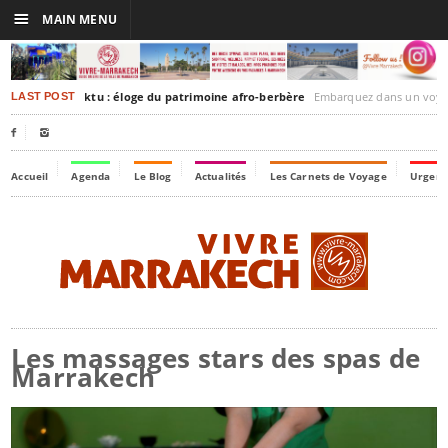
☰
MAIN MENU
rakesh-Timbuktu : éloge du patrimoine afro-berbère
Embarquez dans un voyage culturel dans le temps,
LAST POST


Accueil
Agenda
Le Blog
Actualités
Les Carnets de Voyage
Urgenc
Les massages stars des spas de
Marrakech