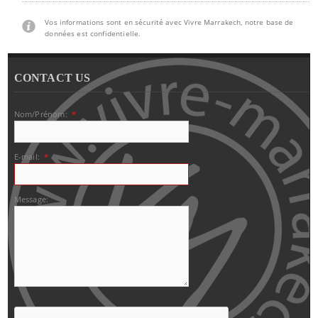
Vos informations sont en sécurité avec Vivre Marrakech, notre base de
données est confidentielle.
CONTACT US
Nom/Prénom:
*
E-mail:
*
Message: