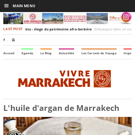
☰
MAIN MENU
rakesh-Timbuktu : éloge du patrimoine afro-berbère
Embarquez dans un voyage culturel dans le temps,
LAST POST


Accueil
Agenda
Le Blog
Actualités
Les Carnets de Voyage
Urgenc
L'huile d'argan de Marrakech