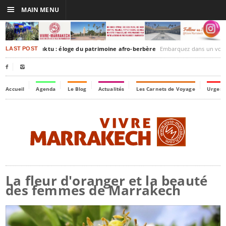
☰
MAIN MENU
rakesh-Timbuktu : éloge du patrimoine afro-berbère
Embarquez dans un voyage culturel dans le temps
LAST POST


Accueil
Agenda
Le Blog
Actualités
Les Carnets de Voyage
Urgenc
La fleur d'oranger et la beauté
des femmes de Marrakech