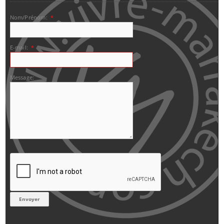
Nom/Prénom:
*
E-mail:
*
Message: