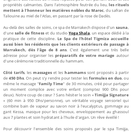
propriétés calmantes. Dans l'atmosphère feutrée du lieu,
les rituels
mettent à l'honneur les matières nobles du Maroc
, du safran de
Taliouine au miel de l'Atlas, en passant par la rose de Dadès.
Au-delà des salles de soins, ce spa de Marrakech dispose d'un
sauna
,
d'une
salle de fitness
et du studio
Yoga Shala
, un espace dédié à la
pratique de cette discipline.
Le Spa de l'hôtel Tigmiza accueille
aussi bien les résidents que les clients extérieurs de passage à
Marrakech, dès l'âge de 8 ans
. C'est également une très belle
adresse pour organiser les
préparatifs de votre mariage
autour
d'une cérémonie traditionnelle du hammam.
Côté tarifs
, les
massages
et les
hammams
sont proposés à partir
de
450 Dhs
. On peut s'y rendre pour tester les
formules en duo
, ou
même le massage "
Family Time
" de 30 minutes, créé pour partager
un moment complice avec votre enfant (comptez 900 Dhs pour
deux). Notre coup de cœur ? Sans hésiter le soin «
Timijja Signature
» (60 min à 950 Dhs/personne), un véritable voyage sensoriel qui
combine bain de vapeur au savon noir à l'eucalyptus, gommage au
gant Kessa, masque pour les cheveux, enveloppement au ghassoul
aux 7 plantes et soin hydratant à l'huile d'argan. Un rêve éveillé !
Pour découvrir l'ensemble des soins proposés par le spa Timijja,