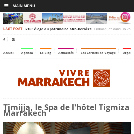
☰
MAIN MENU
rakesh-Timbuktu : éloge du patrimoine afro-berbère
Embarquez dans un voyage culturel dans le temps,
LAST POST


Accueil
Agenda
Le Blog
Actualités
Les Carnets de Voyage
Urgenc
Timijja, le Spa de l'hôtel Tigmiza
Marrakech