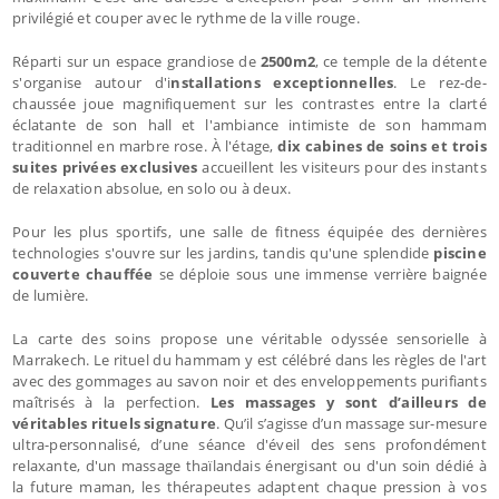
privilégié et couper avec le rythme de la ville rouge.
Réparti sur un espace grandiose de
2500m2
, ce temple de la détente
s'organise autour d'i
nstallations exceptionnelles
. Le rez-de-
chaussée joue magnifiquement sur les contrastes entre la clarté
éclatante de son hall et l'ambiance intimiste de son hammam
traditionnel en marbre rose. À l'étage,
dix cabines de soins et trois
suites privées exclusives
accueillent les visiteurs pour des instants
de relaxation absolue, en solo ou à deux.
Pour les plus sportifs, une salle de fitness équipée des dernières
technologies s'ouvre sur les jardins, tandis qu'une splendide
piscine
couverte chauffée
se déploie sous une immense verrière baignée
de lumière.
La carte des soins propose une véritable odyssée sensorielle à
Marrakech. Le rituel du hammam y est célébré dans les règles de l'art
avec des gommages au savon noir et des enveloppements purifiants
maîtrisés à la perfection.
Les massages y sont d’ailleurs de
véritables rituels signature
. Qu’il s’agisse d’un massage sur-mesure
ultra-personnalisé, d’une séance d'éveil des sens profondément
relaxante, d'un massage thaïlandais énergisant ou d'un soin dédié à
la future maman, les thérapeutes adaptent chaque pression à vos