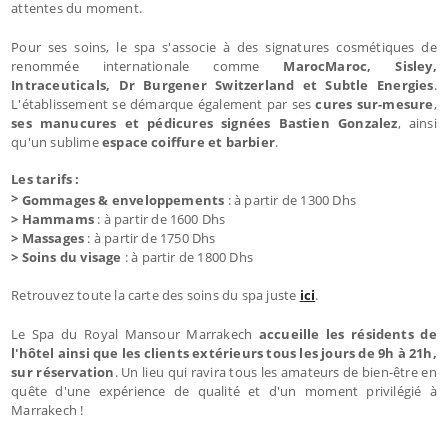
attentes du moment.
Pour ses soins, le spa s'associe à des signatures cosmétiques de
renommée internationale comme
MarocMaroc, Sisley,
Intraceuticals, Dr Burgener Switzerland et Subtle Energies
.
L'établissement se démarque également par ses
cures sur-mesure
,
ses manucures et pédicures signées Bastien Gonzalez
, ainsi
qu'un sublime
espace coiffure et barbier
.
Les tarifs :
>
Gommages & enveloppements
: à partir de 1300 Dhs
> Hammams
: à partir de 1600 Dhs
> Massages
: à partir de 1750 Dhs
> Soins du visage
: à partir de 1800 Dhs
Retrouvez toute la carte des soins du spa juste
ici
.
Le Spa du Royal Mansour Marrakech
accueille les résidents de
l'hôtel ainsi que les clients extérieurs tous les jours de 9h à 21h,
sur réservation
. Un lieu qui ravira tous les amateurs de bien-être en
quête d'une expérience de qualité et d'un moment privilégié à
Marrakech !