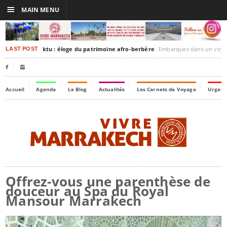
☰
MAIN MENU
akesh-Timbuktu : éloge du patrimoine afro-berbère
Embarquez dans un voyage culturel dans le temps,
LAST POST


Accueil
Agenda
Le Blog
Actualités
Les Carnets de Voyage
Urgenc
Offrez-vous une parenthèse de
douceur au Spa du Royal
Mansour Marrakech