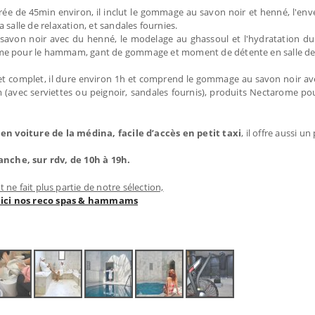
urée de 45min environ, il inclut le gommage au savon noir et henné, l'e
 salle de relaxation, et sandales fournies.
avon noir avec du henné, le modelage au ghassoul et l'hydratation du 
me pour le hammam, gant de gommage et moment de détente en salle de r
t complet, il dure environ 1h et comprend le gommage au savon noir av
(avec serviettes ou peignoir, sandales fournis), produits Nectarome p
en voiture de la médina, facile d’accès en petit taxi
, il offre aussi u
che, sur rdv, de 10h à 19h.
 ne fait plus partie de notre sélection,
 ici nos reco spas & hammams