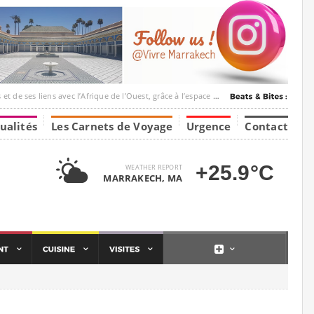
ec l’Afrique de l’Ouest, grâce à l’espace Marrakesh-Tumbuktu.
ualités
Les Carnets de Voyage
Urgence
Contact
+25.9°C
WEATHER REPORT
MARRAKECH, MA