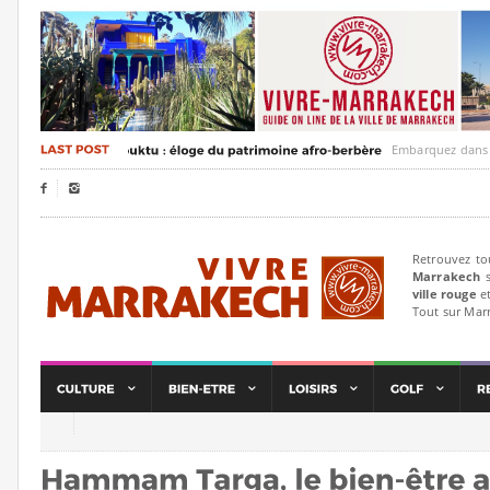
Embarquez dans un voya


Retrouvez to
Marrakech
s
ville rouge
et
Tout sur Mar