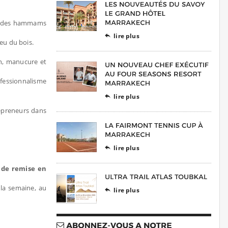
ux des hammams
lire plus

ieu du bois.
on, manucure et
ofessionnalisme
lire plus

repreneurs dans
lire plus

e de remise en
 la semaine, au
lire plus
