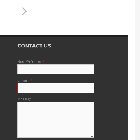
Nom/Prénom:
*
E-mail:
*
Message: