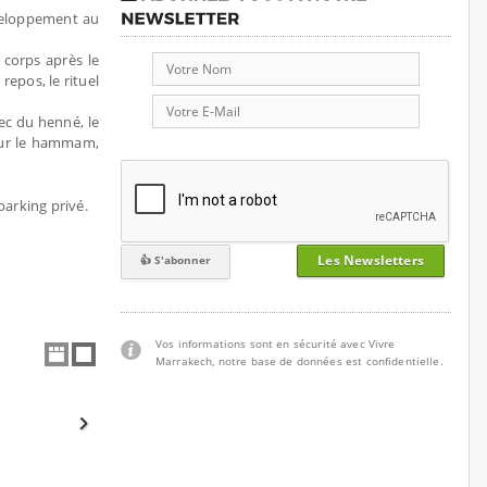
nveloppement au
corps après le
epos, le rituel
ec du henné, le
our le hammam,
n parking privé.
Les Newsletters
Vos informations sont en sécurité avec Vivre
Marrakech, notre base de données est confidentielle.