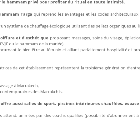
r le hammam privé pour profiter du rituel en toute intimité.
u Hammam Targa
qui reprend les avantages et les codes architectura
 d’un système de chauffage écologique utilisant des pellets organiques au l
iffure et d'esthétique
proposant massages, soins du visage, épilati
n EVJF ou le hammam de la mariée).
arnant le bien être au féminin et alliant parfaitement hospitalité et pr
trices de cet établissement représentent la troisième génération d’ent
assage à Marrakech,
contemporaines des Marrakchis.
offre aussi salles de sport, piscines intérieures chauffées, espac
us attend, animées par des coachs qualifiés (possibilité d’abonnement à