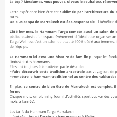
Le top ? Mesdames, vous pouvez, si vous le souhaitez, réserve
Cette expérience bien-être est
sublimée par l’architecture d
turcs.
De plus ce spa de Marrakech est éco-responsable
: il bénéficie
Côté femmes, le Hammam Targa compte aussi un salon de co
pédicure, ainsi qu’un espace événementiel (idéal pour organiser u
Targa Wellness c’est un salon de beauté 100% dédié aux femmes, inc
de l'équipe.
Le Hammam ici c’est une histoire de famille
puisque les fonda
l’industrie des hammams.
Elles ont toujours été motivées par le désir de :
> faire découvrir cette tradition ancestrale
aux voyageurs de p
> remettre le hammam traditionnel au centre des habitudes
En plus,
ce centre de bien-être de Marrakech est complet, il 
forme
.
Chaque mois, un planning fourni d’activités sportives variées vo
mois, à l’année).
Les tarifs du Hammam Targa Marrakech :
- l’entrée libre et l’accès au hammam est à
80dhs
.