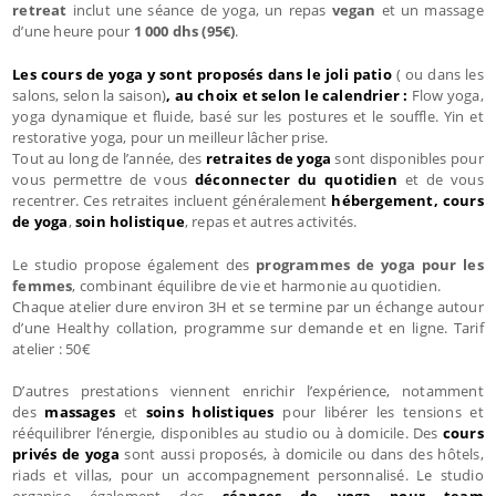
retreat
inclut une séance de yoga, un repas
vegan
et un massage
d’une heure pour
1 000 dhs (95€)
.
Les cours de yoga y sont proposés dans le joli patio
( ou dans les
salons, selon la saison)
, au choix et selon le calendrier :
Flow yoga,
yoga dynamique et fluide, basé sur les postures et le souffle. Yin et
restorative yoga, pour un meilleur lâcher prise.
Tout au long de l’année, des
retraites de yoga
sont disponibles pour
vous permettre de vous
déconnecter du quotidien
et de vous
recentrer. Ces retraites incluent généralement
hébergement,
cours
de yoga
,
soin holistique
, repas et autres activités.
Le studio propose également des
programmes de yoga pour les
femmes
, combinant équilibre de vie et harmonie au quotidien.
Chaque atelier dure environ 3H et se termine par un échange autour
d’une Healthy collation, programme sur demande et en ligne. Tarif
atelier : 50€
D’autres prestations viennent enrichir l’expérience, notamment
des
massages
et
soins holistiques
pour libérer les tensions et
rééquilibrer l’énergie, disponibles au studio ou à domicile. Des
cours
privés de yoga
sont aussi proposés, à domicile ou dans des hôtels,
riads et villas, pour un accompagnement personnalisé. Le studio
organise également des
séances de yoga pour team