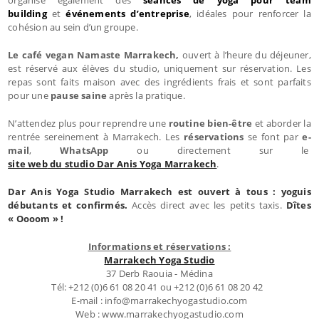
building
et
événements d’entreprise
, idéales pour renforcer la
cohésion au sein d’un groupe.
Le
café vegan
Namaste Marrakech,
ouvert à l’heure du déjeuner,
est réservé aux élèves du studio, uniquement sur réservation. Les
repas sont faits maison avec des ingrédients frais et sont parfaits
pour une
pause saine
après la pratique.
N’attendez plus pour reprendre une
routine bien-être
et aborder la
rentrée sereinement à Marrakech. Les
réservations
se font par
e-
mail
,
WhatsApp
ou directement sur le
site web
du studio Dar Anis Yoga Marrakech
.
Dar Anis Yoga Studio
Marrakech
est ouvert à tous : yoguis
débutants et confirmés.
Accès direct avec les petits taxis.
Dîtes
« Oooom » !
Informations et réservations :
Marrakech Yoga Studio
37 Derb Raouia - Médina
Tél: +212 (0)6 61 08 20 41 ou +212 (0)6 61 08 20 42
E-mail : info@marrakechyogastudio.com
Web : www.marrakechyogastudio.com