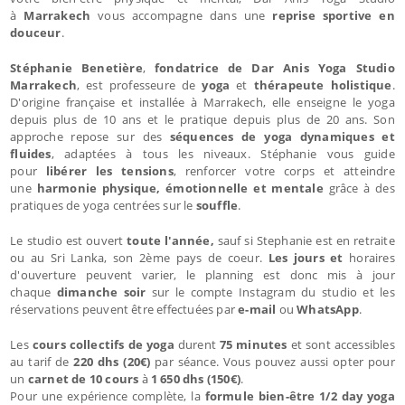
à
Marrakech
vous accompagne dans une
reprise sportive en
douceur
.
Stéphanie Benetière
,
fondatrice de Dar Anis Yoga Studio
Marrakech
, est professeure de
yoga
et
thérapeute holistique
.
D'origine française et installée à Marrakech, elle enseigne le yoga
depuis plus de 10 ans et le pratique depuis plus de 20 ans. Son
approche repose sur des
séquences de yoga dynamiques et
fluides
, adaptées à tous les niveaux. Stéphanie vous guide
pour
libérer les tensions
, renforcer votre corps et atteindre
une
harmonie physique, émotionnelle et mentale
grâce à des
pratiques de yoga centrées sur le
souffle
.
Le studio est ouvert
toute l'année,
sauf si Stephanie est en retraite
ou au Sri Lanka, son 2ème pays de coeur.
Les jours et
horaires
d'ouverture peuvent varier, le planning est donc mis à jour
chaque
dimanche soir
sur le compte Instagram du studio et les
réservations peuvent être effectuées par
e-mail
ou
WhatsApp
.
Les
cours collectifs de yoga
durent
75 minutes
et sont accessibles
au tarif de
220 dhs (20€)
par séance. Vous pouvez aussi opter pour
un
carnet de 10 cours
à
1 650 dhs (150€)
.
Pour une expérience complète, la
formule bien-être 1/2 day yoga