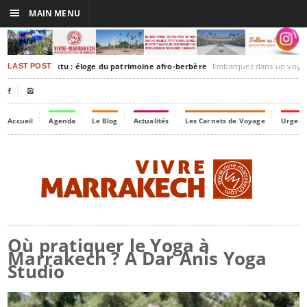
☰
MAIN MENU
akesh-Timbuktu : éloge du patrimoine afro-berbère
Embarquez dans un voyage culturel dans le temps, 
LAST POST


Accueil
Agenda
Le Blog
Actualités
Les Carnets de Voyage
Urgenc
Où pratiquer le Yoga à
Marrakech ? A Dar Anis Yoga
Studio