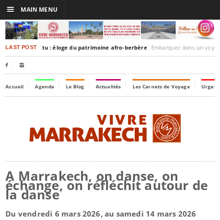
☰
MAIN MENU
akesh-Timbuktu : éloge du patrimoine afro-berbère
Embarquez dans un voyage culturel dans le temps, à
LAST POST


Accueil
Agenda
Le Blog
Actualités
Les Carnets de Voyage
Urgenc
A Marrakech, on danse, on
échange, on réfléchit autour de
la danse
Du vendredi 6 mars 2026, au samedi 14 mars 2026