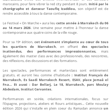
marocains, pour faire vibrer la red city pendant 8 jours.
Initié par le
chorégraphe et danseur Taoufiq Izaddiou,
son objectif est de
rendre accessible à tous la danse contemporaine.
Le Festival « On Marche » aura lieu
cette année à Marrakech du 06
au 14 mars 2026
. Une semaine pour mettre à l'honneur la danse
contemporaine aux quatre coins de la ville rouge.
Pour sa 19ᵉ édition,
cet événement s'implante au cœur de tous
les quartiers de Marrakech
, en offrant
des spectacles
inattendus, des performances impressionnantes,
mais
également des master class avec des professionnels, des rencontres,
des réflexions, des discussions et des formations.
Les spectacles, performances et marterclass sont entièrement
gratuits, et auront lieu comme d'habitude
: Institut Français de
Marrakech, Es Saadi Marrakech Resort, ESAV, place Jemaâ el
Fna... Et aussi : Dar Bellarj, Le 18, Marrakech, parc Moulay
Abdeslam, Institut Cervantes.
Performances en soirée, créations internationales, focus sur
l’Espagne, projections, ateliers et ftours artistiques... Cette nouvelle
édition 2026 qui s'installe en plein coeur du Ramadan annonce
un