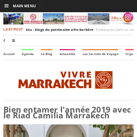
☰
MAIN MENU
rakesh-Timbuktu : éloge du patrimoine afro-berbère
Embarquez dans un voyage culturel dans le temps,
LAST POST


Accueil
Agenda
Le Blog
Actualités
Les Carnets de Voyage
Urgenc
Bien entamer l'année 2019 avec
le Riad Camilia Marrakech