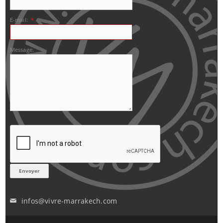
E-mail:
*
Message:
infos@vivre-marrakech.com
✉