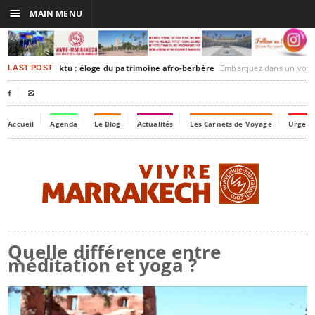
☰
MAIN MENU
rakesh-Timbuktu : éloge du patrimoine afro-berbère
Embarquez dans un voyage culturel dans le temps,
LAST POST


Accueil
Agenda
Le Blog
Actualités
Les Carnets de Voyage
Urgenc
Quelle différence entre
méditation et yoga ?