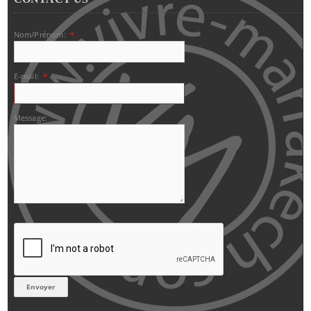
Nom/Prénom:
*
E-mail:
*
Message: