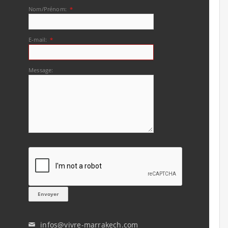
Nom/Prénom:
*
E-mail:
*
Message:
infos@vivre-marrakech.com
✉