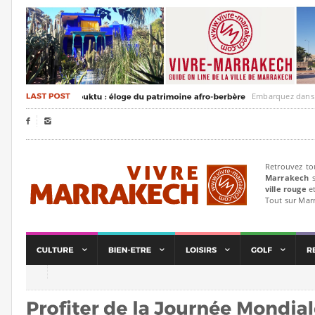
Embarquez dans un voy


Retrouvez to
Marrakech
s
ville rouge
et
Tout sur Mar