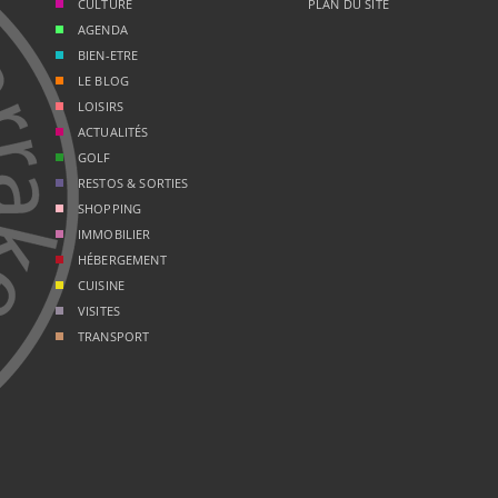
CULTURE
PLAN DU SITE
AGENDA
BIEN-ETRE
LE BLOG
LOISIRS
ACTUALITÉS
GOLF
RESTOS & SORTIES
SHOPPING
IMMOBILIER
HÉBERGEMENT
CUISINE
VISITES
TRANSPORT