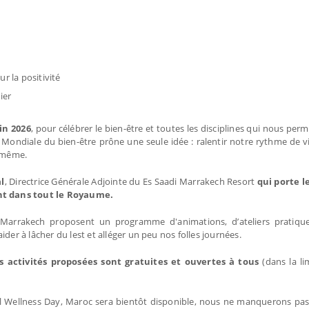
r la positivité
ier
in 2026
, pour célébrer le bien-être et toutes les disciplines qui nous pe
ndiale du bien-être prône une seule idée : ralentir notre rythme de vie,
i-même.
al
, Directrice Générale Adjointe du Es Saadi Marrakech Resort
qui porte l
nt dans tout le Royaume.
à Marrakech proposent un programme d'animations, d’ateliers pratiqu
der à lâcher du lest et alléger un peu nos folles journées.
es activités proposées sont gratuites et ouvertes à tous
(dans la li
 Wellness Day, Maroc sera bientôt disponible, nous ne manquerons pas 