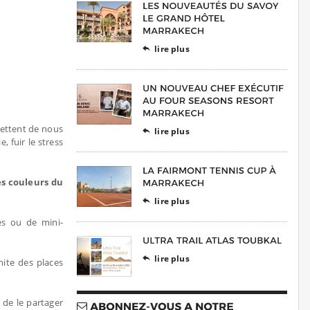
lire plus

rmettent de nous
lire plus

 fuir le stress
es couleurs du
lire plus

es ou de mini-
lire plus

mite des places
de le partager