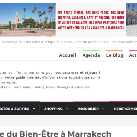
age culturel dans le temps, à la découverte du Maroc des routes caravanières et de ses liens av
Accueil
Agenda
Le Blog
Act
utes les informations utiles pour
vos vacances et séjours à
ur
votre guide internet d’informations touristiques sur la
 sa région.
rakech : Bons plans, Photos, News, Voyages & Vacances