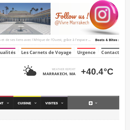
ec l’Afrique de l’Ouest, grâce à l’espace Marrakesh-Tumbuktu.
ualités
Les Carnets de Voyage
Urgence
Contact
+40.4°C
WEATHER REPORT
MARRAKECH, MA