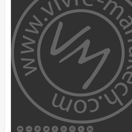








