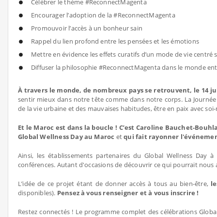
Célébrer le thème #ReconnectMagenta
Encourager l’adoption de la #ReconnectMagenta
Promouvoir l’accès à un bonheur sain
Rappel du lien profond entre les pensées et les émotions
Mettre en évidence les effets curatifs d’un mode de vie centré su
Diffuser la philosophie #ReconnectMagenta dans le monde ent
À travers le monde, de nombreux pays se retrouvent, le 14 ju
sentir mieux dans notre tête comme dans notre corps. La Journée Mo
de la vie urbaine et des mauvaises habitudes, être en paix avec so
Et le Maroc est dans la boucle ! C’est Caroline Bauchet-Bouhl
Global Wellness Day au Maroc
et
qui fait rayonner l'événeme
Ainsi, les établissements partenaires du Global Wellness Day 
conférences. Autant d'occasions de découvrir ce qui pourrait nous ai
L’idée de ce projet étant de donner accès à tous au bien-être,
l
disponibles).
Pensez à vous renseigner et à vous inscrire !
Restez connectés ! Le programme complet des célébrations Global