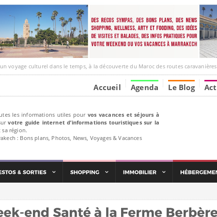
e culturel dans le temps, à la découverte du Maroc des routes caravanières et de ses liens ave
Accueil
Agenda
Le Blog
Act
utes les informations utiles pour
vos vacances et séjours à
ur
votre guide internet d’informations touristiques sur la
 sa région.
rakech : Bons plans, Photos, News, Voyages & Vacances