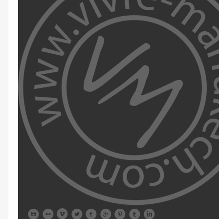








