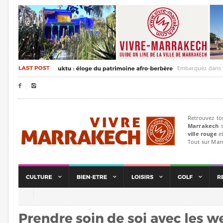
Embarquez dans un voyag


Retrouvez to
Marrakech
s
ville rouge
et
Tout sur Mar