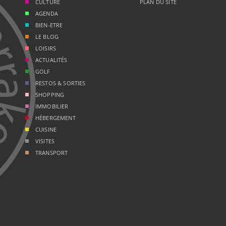
CULTURE
PLAN DU SITE
AGENDA
BIEN-ETRE
LE BLOG
LOISIRS
ACTUALITÉS
GOLF
RESTOS & SORTIES
SHOPPING
IMMOBILIER
HÉBERGEMENT
CUISINE
VISITES
TRANSPORT