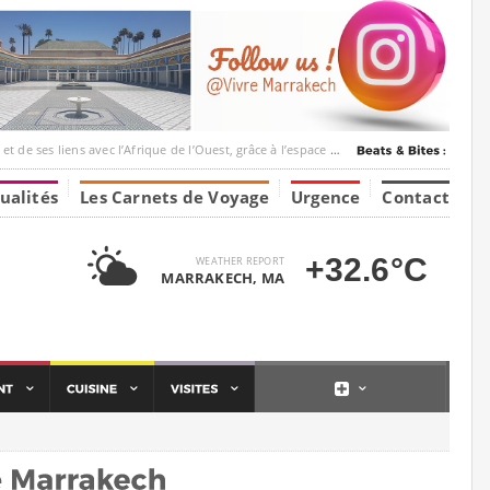
c l’Afrique de l’Ouest, grâce à l’espace Marrakesh-Tumbuktu.
ualités
Les Carnets de Voyage
Urgence
Contact
+32.6°C
WEATHER REPORT
MARRAKECH, MA