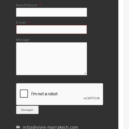
Nom/Prénom:
*
E-mail:
*
Message:
infos@vivre-marrakech.com
✉