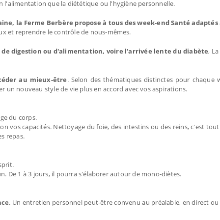
 l'alimentation que la diététique ou l'hygiène personnelle.
aine, la Ferme Berbère propose à tous des week-end Santé adaptés 
ux et reprendre le contrôle de nous-mêmes.
s de digestion ou d'alimentation, voire l'arrivée lente du diabète
, L
céder au mieux-être
. Selon des thématiques distinctes pour chaque 
er un nouveau style de vie plus en accord avec vos aspirations.
ge du corps.
vos capacités. Nettoyage du foie, des intestins ou des reins, c'est tout 
es repas.
prit.
 De 1 à 3 jours, il pourra s'élaborer autour de mono-diètes.
nce
. Un entretien personnel peut-être convenu au préalable, en direct ou