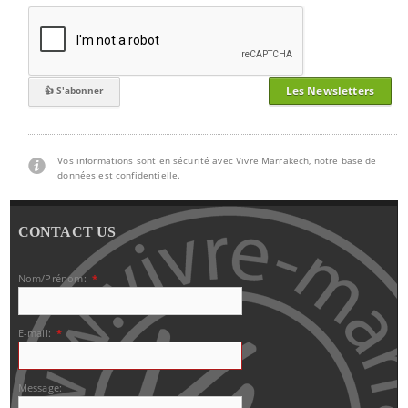
Les Newsletters
Vos informations sont en sécurité avec Vivre Marrakech, notre base de
données est confidentielle.
CONTACT US
Nom/Prénom:
*
E-mail:
*
Message: