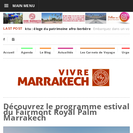
☰
MAIN MENU
rakesh-Timbuktu : éloge du patrimoine afro-berbère
Embarquez dans un voyage culturel dans le temps,
LAST POST


Accueil
Agenda
Le Blog
Actualités
Les Carnets de Voyage
Urgenc
Découvrez le programme estival
du Fairmont Royal Palm
Marrakech