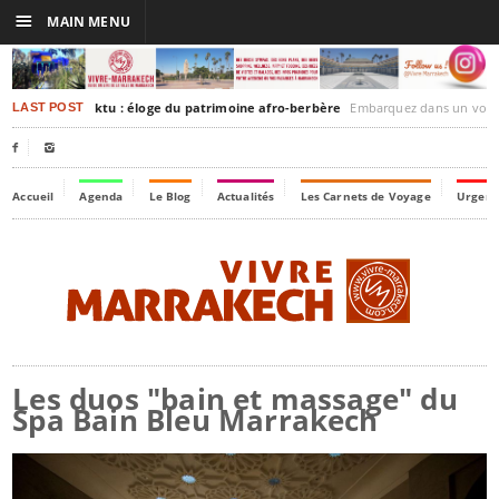
☰
MAIN MENU
rakesh-Timbuktu : éloge du patrimoine afro-berbère
Embarquez dans un voyage culturel dans le temps
LAST POST


Accueil
Agenda
Le Blog
Actualités
Les Carnets de Voyage
Urgenc
Les duos "bain et massage" du
Spa Bain Bleu Marrakech