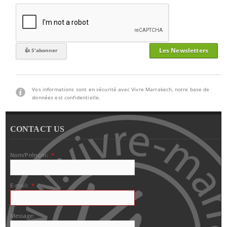
Les Newsletters
Vos informations sont en sécurité avec Vivre Marrakech, notre base de
données est confidentielle.
CONTACT US
Nom/Prénom:
*
E-mail:
*
Message: