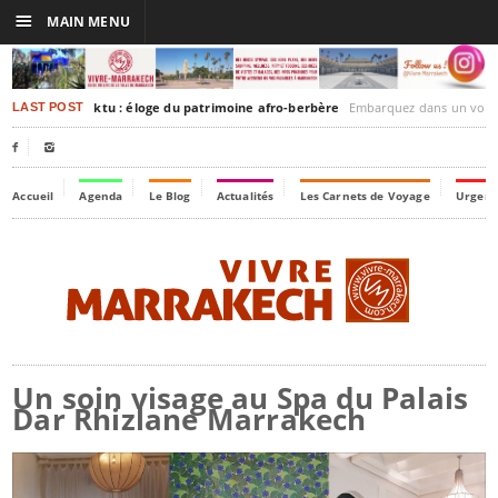
☰
MAIN MENU
rakesh-Timbuktu : éloge du patrimoine afro-berbère
Embarquez dans un voyage culturel dans le temps,
LAST POST


Accueil
Agenda
Le Blog
Actualités
Les Carnets de Voyage
Urgenc
Un soin visage au Spa du Palais
Dar Rhizlane Marrakech