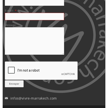
E-mail:
*
Message:
infos@vivre-marrakech.com
✉