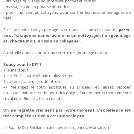
- drainage du visage pour réduire poches et cernes
- massage crânien pour se détendre
- pour finir, soin au collagène pour contrer les rides et les signes de
l’âge.
En fin de soin, Hédya partage avec nous ses conseils beauté ;
parmi
eux : "chaque semaine, au moins un nettoyage et un gommage
et, chaque mois, un soin au collagène".
Aussi, elle nous a donné une recette de gommage maison.
Ready pour le DIY ?
1 jaune d’œuf
1 cuillère à soupe d'huile d'olive vierge
1 cuillère à café de jus de citron
=> Mélangez le tout, appliquez au pinceau, et laissez reposer
quelques minutes et du bout des doigts, faire de petits mouvements
circulaires. Rincez à l'eau chaude.
On ne regrette vraiment pas notre moment. L’expérience est
très complète et Hédia est une vraie pro.
Le Spa de Dar Rhizlane à découvrir d’urgence à Marrakech !