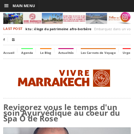
☰
MAIN MENU
rakesh-Timbuktu : éloge du patrimoine afro-berbère
Embarquez dans un voyage culturel dans le temps
LAST POST


Accueil
Agenda
Le Blog
Actualités
Les Carnets de Voyage
Urgenc
Revigorez vous le temps d'un
soin Ayurvédique au coeur du
Spa Ô de Rose