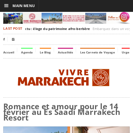
☰
MAIN MENU
akesh-Timbuktu : éloge du patrimoine afro-berbère
Embarquez dans un voyage culturel dans le temps, 
LAST POST


Accueil
Agenda
Le Blog
Actualités
Les Carnets de Voyage
Urgenc
Romance et amour pour le 14
février au Es Saadi Marrakech
Resort