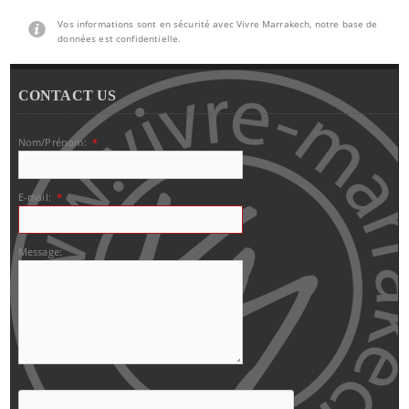
Vos informations sont en sécurité avec Vivre Marrakech, notre base de
données est confidentielle.
CONTACT US
Nom/Prénom:
*
E-mail:
*
Message: