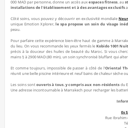
000 MAD par personne, donne un accès aux
espaces fitness
, au
s
installations de l'établissement et à des avantages exclusifs
a
Côté soins, vous pouvez y découvrir en exclusivité mondiale
Neu
unique Emotion Xplorer,
le spa propose un soin du visage iné
peau.
Pour parfaire cette expérience bien-être haut de gamme à Marrakech
du lieu. On vous recommande les yeux fermés le
Kobido 1001 Nui
précis à la douceur des huiles de beauté du Maroc. Si vous cher
mains !) à 2900 MAD (80 min), un soin synchronisé bluffant qui alt
Et comme toujours, impossible de passer à côté de l'
Oriental T
réunit une belle piscine intérieure et neuf bains de chaleur sèche
Les soins sont
ouverts à tous
,
y compris aux non-résidents
du E
Une adresse incontournable à Marrakech pour recharger les batter
Infor
Es 
Rue Ibrahim 
Té