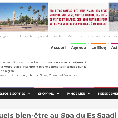
urel dans le temps, à la découverte du Maroc des routes caravanières et de ses liens avec l’Afr
Accueil
Agenda
Le Blog
Act
utes les informations utiles pour
vos vacances et séjours à
ur
votre guide internet d’informations touristiques sur la
 sa région.
rakech : Bons plans, Photos, News, Voyages & Vacances