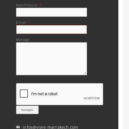
Nom/Prénom:
*
E-mail:
*
Message:
infos@vivre-marrakech.com
✉