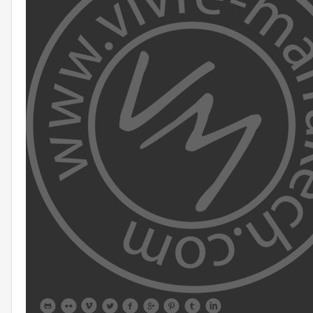








