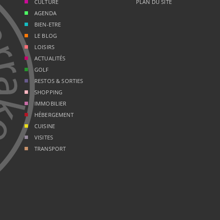
CULTURE
PLAN DU SITE
AGENDA
BIEN-ETRE
LE BLOG
LOISIRS
ACTUALITÉS
GOLF
RESTOS & SORTIES
SHOPPING
IMMOBILIER
HÉBERGEMENT
CUISINE
VISITES
TRANSPORT