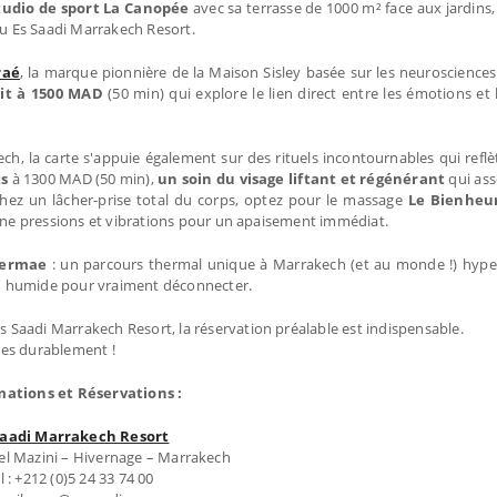
tudio de sport La Canopée
avec sa terrasse de 1000 m² face aux jardins,
u Es Saadi Marrakech Resort.
raé
, la marque pionnière de la Maison Sisley basée sur les neurosciences.
dit à 1500 MAD
(50 min) qui explore le lien direct entre les émotions et 
, la carte s'appuie également sur des rituels incontournables qui reflèt
ts
à 1300 MAD (50 min),
un soin du visage liftant et régénérant
qui ass
chez un lâcher-prise total du corps, optez pour le massage
Le Bienheu
erne pressions et vibrations pour un apaisement immédiat.
hermae
: un parcours thermal unique à Marrakech (et au monde !) hype
 ou humide pour vraiment déconnecter.
s Saadi Marrakech Resort, la réservation préalable est indispensable.
ies durablement !
mations et Réservations :
Saadi Marrakech Resort
el Mazini – Hivernage – Marrakech
l : +212 (0)5 24 33 74 00