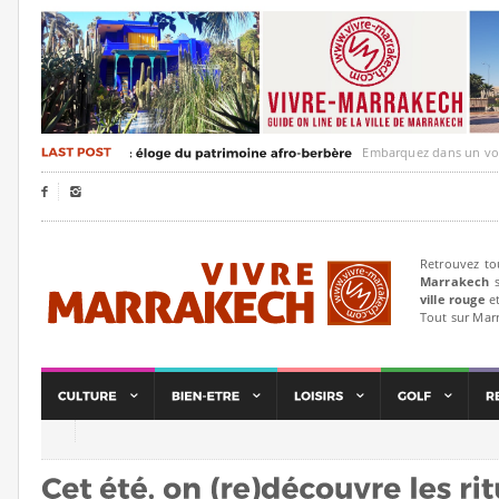
Embarquez dans un voyage cult


Retrouvez to
Marrakech
s
ville rouge
et
Tout sur Mar