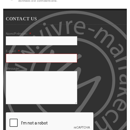
données est confidentielle.
CONTACT US
Nom/Prénom:
*
E-mail:
*
Message: