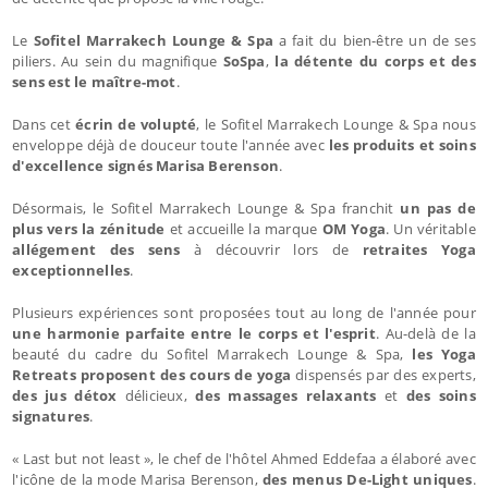
Le
Sofitel Marrakech Lounge & Spa
a fait du bien-être un de ses
piliers. Au sein du magnifique
SoSpa
,
la détente du corps et des
sens est le maître-mot
.
Dans cet
écrin de volupté
, le Sofitel Marrakech Lounge & Spa nous
enveloppe déjà de douceur toute l'année avec
les produits et soins
d'excellence signés Marisa Berenson
.
Désormais, le Sofitel Marrakech Lounge & Spa franchit
un pas de
plus vers la zénitude
et accueille la marque
OM Yoga
. Un véritable
allégement des sens
à découvrir lors de
retraites Yoga
exceptionnelles
.
Plusieurs expériences sont proposées tout au long de l'année pour
une harmonie parfaite entre le corps et l'esprit
. Au-delà de la
beauté du cadre du Sofitel Marrakech Lounge & Spa,
les Yoga
Retreats proposent des cours de yoga
dispensés par des experts,
des jus détox
délicieux,
des massages relaxants
et
des soins
signatures
.
« Last but not least », le chef de l'hôtel Ahmed Eddefaa a élaboré avec
l'icône de la mode Marisa Berenson,
des menus De-Light uniques
.