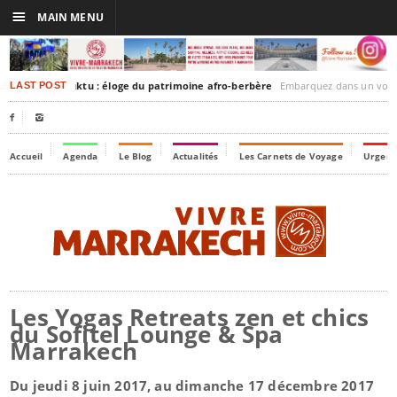
☰
MAIN MENU
rakesh-Timbuktu : éloge du patrimoine afro-berbère
Embarquez dans un voyage culturel dans le temps
LAST POST


Accueil
Agenda
Le Blog
Actualités
Les Carnets de Voyage
Urgenc
Les Yogas Retreats zen et chics
du Sofitel Lounge & Spa
Marrakech
Du jeudi 8 juin 2017, au dimanche 17 décembre 2017