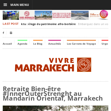
☰
MAIN MENU
rakesh-Timbuktu : éloge du patrimoine afro-berbère
Embarquez dans un voyage culturel dans le temps
LAST POST


Accueil
Agenda
Le Blog
Actualités
Les Carnets de Voyage
Urgenc
Retraite Bien-être
#InnerOuterStrenght au
Mandarin Oriental, Marrakech