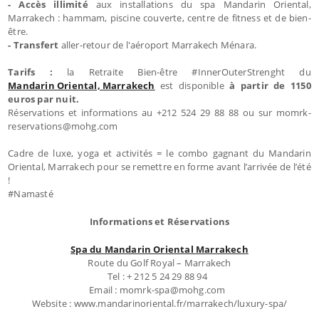
- Accès illimité
aux installations du spa Mandarin Oriental,
Marrakech : hammam, piscine couverte, centre de fitness et de bien-
être.
- Transfert
aller-retour de l'aéroport Marrakech Ménara.
Tarifs :
la Retraite Bien-être #InnerOuterStrenght du
Mandarin Oriental, Marrakech
est disponible
à partir de 1150
euros par nuit.
Réservations et informations au +212 524 29 88 88 ou sur momrk-
reservations@mohg.com
Cadre de luxe, yoga et activités = le combo gagnant du Mandarin
Oriental, Marrakech pour se remettre en forme avant l’arrivée de l’été
!
#Namasté
Informations et Réservations
Spa du Mandarin Oriental Marrakech
Route du Golf Royal – Marrakech
Tel : + 212 5 24 29 88 94
Email : momrk-spa@mohg.com
Website : www.mandarinoriental.fr/marrakech/luxury-spa/