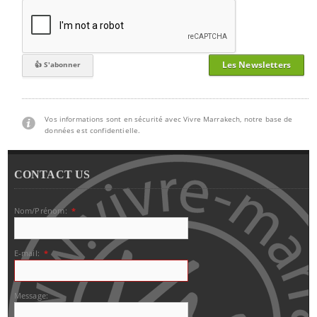
Les Newsletters
Vos informations sont en sécurité avec Vivre Marrakech, notre base de
données est confidentielle.
CONTACT US
Nom/Prénom:
*
E-mail:
*
Message: